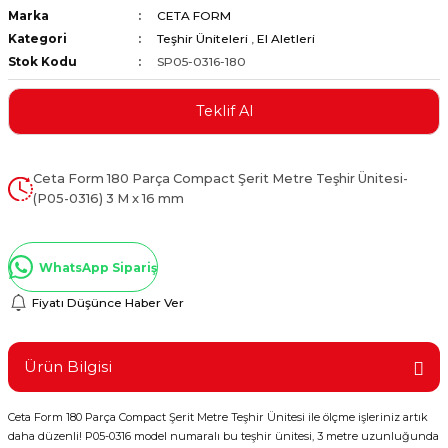
Marka
CETA FORM
ştırıclar
lar ve Penseler
Kategori
Teşhir Üniteleri
,
El Aletleri
Stok Kodu
SP05-0316-180
cılar
i
Teklif Al
erleri
e Eğeler
i Kaplamalar
Ceta Form 180 Parça Compact Şerit Metre Teşhir Ünitesi-
(P05-0316) 3 M x 16 mm
etleri
WhatsApp Sipariş
Fiyatı Düşünce Haber Ver
Atölye Aletleri
Ürün Bilgisi
 Aksesuarları
Ceta Form 180 Parça Compact Şerit Metre Teşhir Ünitesi ile ölçme işleriniz artık
daha düzenli! P05-0316 model numaralı bu teşhir ünitesi, 3 metre uzunluğunda