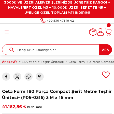
3000₺ VE ÜZERİ ALIŞVERİŞLERİNİZDE ÜCRETSİZ KARGO! +
Geri Dön
Geri Dön
Geri Dön
Geri Dön
Geri Dön
HAVALE/EFT ÖZEL %3 + 10.000₺ ÜZERİ SEPETTE %5 +
ÜYELİĞE ÖZEL TOPLAM %11 İNDİRİM!
ar
eyler
e Gresler
ndırma Taşları ve
+90 536 475 19 42
ar
eyiciler
ve Alet Setleri
ırıcılar
- Kaplama
ı
llenler
ARA
kler
eyler
ar ve Aksesuarları
Anasayfa
El Aletleri
Teşhir Üniteleri
Ceta Form 180 Parça Compact 
r
tırıcılar
arı
ı
 Yapıştırıcılar
ik Kesme Ve Taşlama Sıvıları
 Bits Uçlar
Ceta Form 180 Parça Compact Şerit Metre Teşhir
lar
yleri
ları
ciler
Ünitesi- (P05-0316) 3 M x 16 mm
41.162,86 ₺
KDV Dahil
r
ler
ciler
etler ve Multimetreler