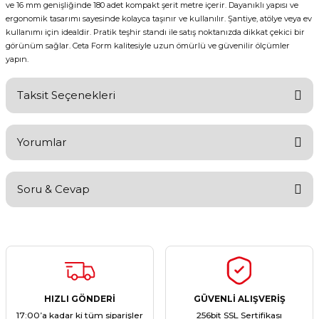
ve 16 mm genişliğinde 180 adet kompakt şerit metre içerir. Dayanıklı yapısı ve
ergonomik tasarımı sayesinde kolayca taşınır ve kullanılır. Şantiye, atölye veya ev
kullanımı için idealdir. Pratik teşhir standı ile satış noktanızda dikkat çekici bir
görünüm sağlar. Ceta Form kalitesiyle uzun ömürlü ve güvenilir ölçümler
yapın.
Taksit Seçenekleri
Yorumlar
Soru & Cevap
Bu ürüne ilk yorumu siz yapın!
Yorum Yaz
Ürün hakkında henüz soru sorulmamış.
Soru Sor
HIZLI GÖNDERİ
GÜVENLİ ALIŞVERİŞ
17:00’a kadar ki tüm siparişler
256bit SSL Sertifikası