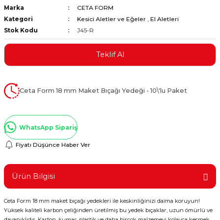
Marka
CETA FORM
ştırıclar
lar ve Penseler
Kategori
Kesici Aletler ve Eğeler
,
El Aletleri
Stok Kodu
J45-R
cılar
i
Teklif Al
erleri
e Eğeler
i Kaplamalar
Ceta Form 18 mm Maket Bıçağı Yedeği - 10\'lu Paket
etleri
WhatsApp Sipariş
Fiyatı Düşünce Haber Ver
Atölye Aletleri
Ürün Bilgisi
Ceta Form 18 mm maket bıçağı yedekleri ile keskinliğinizi daima koruyun!
 Aksesuarları
Yüksek kaliteli karbon çeliğinden üretilmiş bu yedek bıçaklar, uzun ömürlü ve
dayanıklıdır. Karton, kumaş, plastik ve daha birçok malzemeyi kolayca kesmek