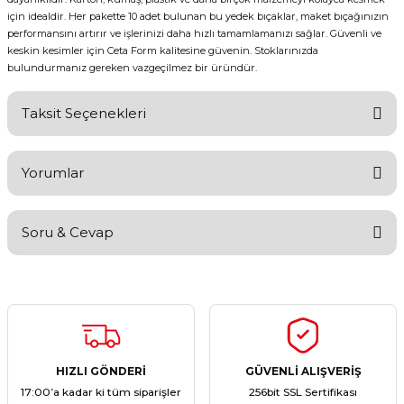
için idealdir. Her pakette 10 adet bulunan bu yedek bıçaklar, maket bıçağınızın
performansını artırır ve işlerinizi daha hızlı tamamlamanızı sağlar. Güvenli ve
keskin kesimler için Ceta Form kalitesine güvenin. Stoklarınızda
bulundurmanız gereken vazgeçilmez bir üründür.
Taksit Seçenekleri
Yorumlar
Soru & Cevap
Bu ürüne ilk yorumu siz yapın!
Yorum Yaz
Ürün hakkında henüz soru sorulmamış.
Soru Sor
HIZLI GÖNDERİ
GÜVENLİ ALIŞVERİŞ
17:00’a kadar ki tüm siparişler
256bit SSL Sertifikası