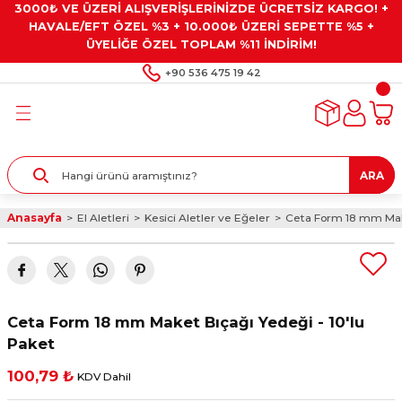
3000₺ VE ÜZERİ ALIŞVERİŞLERİNİZDE ÜCRETSİZ KARGO! +
Geri Dön
Geri Dön
Geri Dön
Geri Dön
Geri Dön
HAVALE/EFT ÖZEL %3 + 10.000₺ ÜZERİ SEPETTE %5 +
ÜYELİĞE ÖZEL TOPLAM %11 İNDİRİM!
ar
eyler
e Gresler
ndırma Taşları ve
+90 536 475 19 42
ar
eyiciler
ve Alet Setleri
ırıcılar
- Kaplama
ı
llenler
ARA
kler
eyler
ar ve Aksesuarları
Anasayfa
El Aletleri
Kesici Aletler ve Eğeler
Ceta Form 18 mm Make
r
tırıcılar
arı
ı
 Yapıştırıcılar
ik Kesme Ve Taşlama Sıvıları
 Bits Uçlar
Ceta Form 18 mm Maket Bıçağı Yedeği - 10'lu
lar
yleri
ları
ciler
Paket
100,79 ₺
KDV Dahil
r
ler
ciler
etler ve Multimetreler