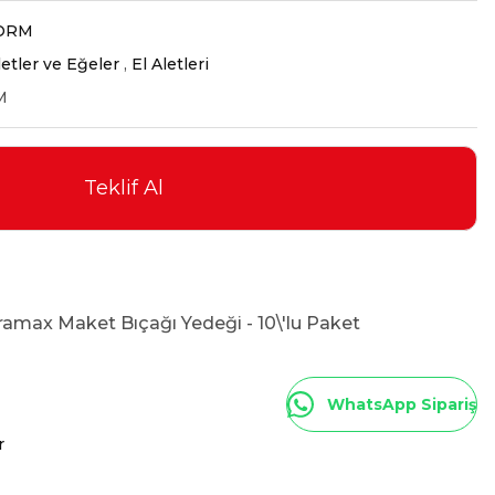
ORM
letler ve Eğeler
,
El Aletleri
M
Teklif Al
max Maket Bıçağı Yedeği - 10\'lu Paket
WhatsApp Sipariş
r