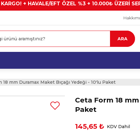
 KARGO! + HAVALE/EFT ÖZEL %3 + 10.000₺ ÜZERİ SE
Hakkım
ARA
m 18 mm Duramax Maket Bıçağı Yedeği - 10'lu Paket
Ceta Form 18 mm 
Paket
145,65 ₺
KDV Dahil