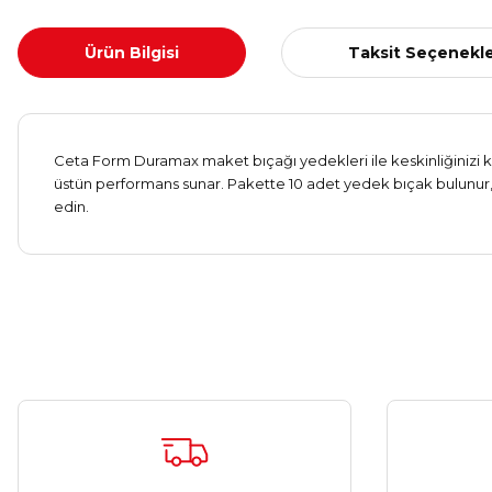
Ürün Bilgisi
Taksit Seçenekle
Ceta Form Duramax maket bıçağı yedekleri ile keskinliğinizi kor
üstün performans sunar. Pakette 10 adet yedek bıçak bulunur, b
edin.