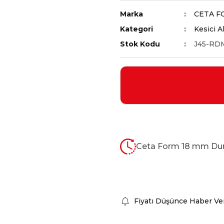
Marka
CETA F
Kategori
Kesici A
Stok Kodu
J45-RD
Ceta Form 18 mm Dura
Fiyatı Düşünce Haber Ve