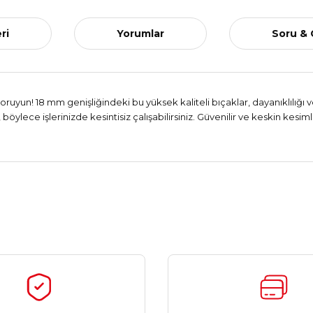
ri
Yorumlar
Soru &
uyun! 18 mm genişliğindeki bu yüksek kaliteli bıçaklar, dayanıklılığı ve
öylece işlerinizde kesintisiz çalışabilirsiniz. Güvenilir ve keskin kes
Ürün hakkında henüz soru sorulmamış.
Bu ürüne ilk yorumu siz yapın!
Yorum Yaz
Soru Sor