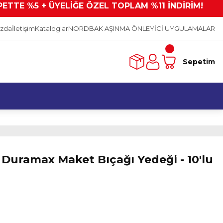
PETTE %5 + ÜYELİĞE ÖZEL TOPLAM %11 İNDİRİM!
ızda
İletişim
Kataloglar
NORDBAK AŞINMA ÖNLEYİCİ UYGULAMALAR
Sepetim
Duramax Maket Bıçağı Yedeği - 10'lu