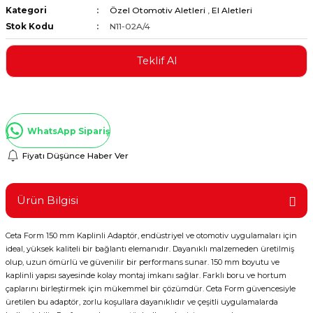
Kategori
Özel Otomotiv Aletleri
,
El Aletleri
ştırıclar
lar ve Penseler
Stok Kodu
N11-02A/4
cılar
i
Teklif Al
erleri
e Eğeler
i Kaplamalar
WhatsApp Sipariş
etleri
Fiyatı Düşünce Haber Ver
Ürün Bilgisi
Atölye Aletleri
Ceta Form 150 mm Kaplinli Adaptör, endüstriyel ve otomotiv uygulamaları için
ideal, yüksek kaliteli bir bağlantı elemanıdır. Dayanıklı malzemeden üretilmiş
olup, uzun ömürlü ve güvenilir bir performans sunar. 150 mm boyutu ve
kaplinli yapısı sayesinde kolay montaj imkanı sağlar. Farklı boru ve hortum
çaplarını birleştirmek için mükemmel bir çözümdür. Ceta Form güvencesiyle
 Aksesuarları
üretilen bu adaptör, zorlu koşullara dayanıklıdır ve çeşitli uygulamalarda