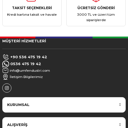
TAKSİT SEÇENEKLERİ
ÜCRETSİZ GÖNDERİ
Kredi kartına taksit ve havale
3000 TL ve üzeri tüm
siparişlerde
MÜŞTERİ HİZMETLERİ
+90 536 475 19 42
0536 475 19 42
info@umfendustri.com
İletişim Bilgilerimiz
KURUMSAL
ALIŞVERİŞ