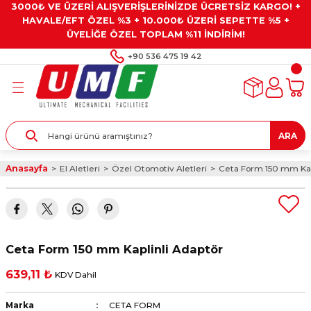
3000₺ VE ÜZERİ ALIŞVERİŞLERİNİZDE ÜCRETSİZ KARGO! +
Geri Dön
Geri Dön
Geri Dön
Geri Dön
Geri Dön
HAVALE/EFT ÖZEL %3 + 10.000₺ ÜZERİ SEPETTE %5 +
ÜYELİĞE ÖZEL TOPLAM %11 İNDİRİM!
ar
eyler
e Gresler
ndırma Taşları ve
+90 536 475 19 42
ar
eyiciler
ve Alet Setleri
ırıcılar
- Kaplama
ı
llenler
ARA
kler
eyler
ar ve Aksesuarları
Anasayfa
El Aletleri
Özel Otomotiv Aletleri
Ceta Form 150 mm Kap
r
tırıcılar
arı
ı
 Yapıştırıcılar
ik Kesme Ve Taşlama Sıvıları
 Bits Uçlar
Ceta Form 150 mm Kaplinli Adaptör
lar
yleri
ları
ciler
639,11 ₺
KDV Dahil
r
ler
ciler
etler ve Multimetreler
Marka
CETA FORM