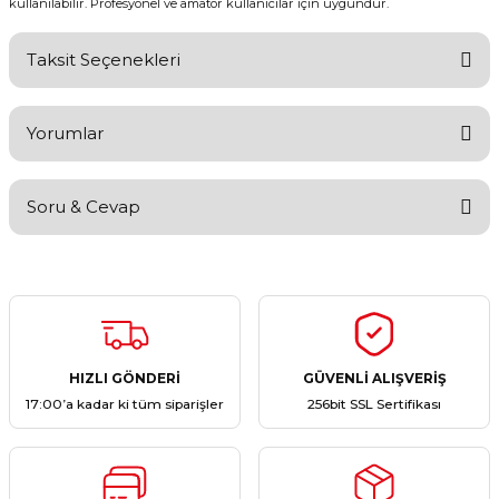
kullanılabilir. Profesyonel ve amatör kullanıcılar için uygundur.
Taksit Seçenekleri
Yorumlar
Soru & Cevap
Bu ürüne ilk yorumu siz yapın!
Yorum Yaz
Ürün hakkında henüz soru sorulmamış.
Soru Sor
HIZLI GÖNDERİ
GÜVENLİ ALIŞVERİŞ
17:00’a kadar ki tüm siparişler
256bit SSL Sertifikası