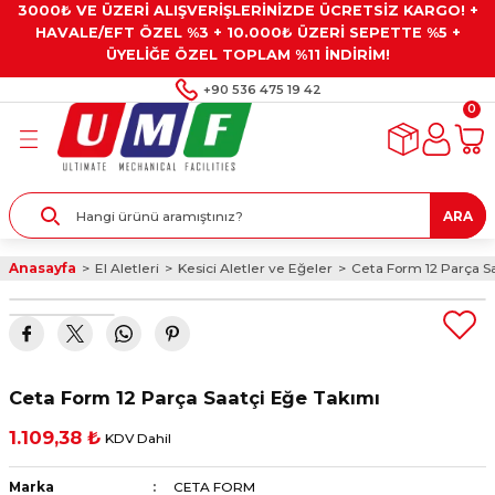
3000₺ VE ÜZERİ ALIŞVERİŞLERİNİZDE ÜCRETSİZ KARGO! +
Geri Dön
Geri Dön
Geri Dön
Geri Dön
Geri Dön
HAVALE/EFT ÖZEL %3 + 10.000₺ ÜZERİ SEPETTE %5 +
ÜYELİĞE ÖZEL TOPLAM %11 İNDİRİM!
ar
eyler
e Gresler
ndırma Taşları ve
+90 536 475 19 42
0
ar
eyiciler
ve Alet Setleri
ırıcılar
- Kaplama
ı
llenler
ARA
kler
eyler
ar ve Aksesuarları
Anasayfa
El Aletleri
Kesici Aletler ve Eğeler
Ceta Form 12 Parça S
r
tırıcılar
arı
ı
 Yapıştırıcılar
ik Kesme Ve Taşlama Sıvıları
 Bits Uçlar
Ceta Form 12 Parça Saatçi Eğe Takımı
lar
yleri
ları
ciler
1.109,38 ₺
KDV Dahil
r
ler
ciler
etler ve Multimetreler
Marka
CETA FORM