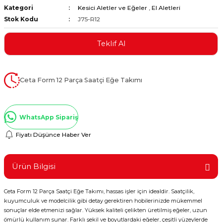
Kategori
Kesici Aletler ve Eğeler
,
El Aletleri
ştırıclar
lar ve Penseler
Stok Kodu
J75-R12
cılar
i
Teklif Al
erleri
e Eğeler
Ceta Form 12 Parça Saatçi Eğe Takımı
i Kaplamalar
etleri
WhatsApp Sipariş
Fiyatı Düşünce Haber Ver
Atölye Aletleri
Ürün Bilgisi
Ceta Form 12 Parça Saatçi Eğe Takımı, hassas işler için idealdir. Saatçilik,
kuyumculuk ve modelcilik gibi detay gerektiren hobilerinizde mükemmel
 Aksesuarları
sonuçlar elde etmenizi sağlar. Yüksek kaliteli çelikten üretilmiş eğeler, uzun
ömürlü kullanım sunar. Farklı şekil ve boyutlardaki eğeler, çeşitli yüzeylerde