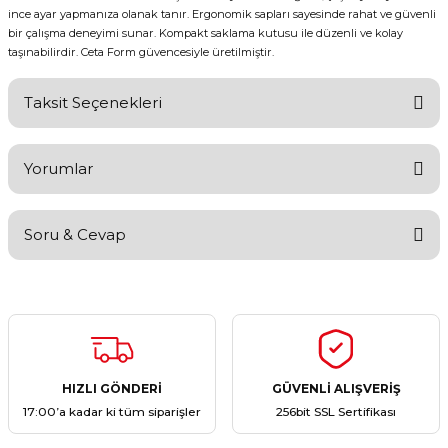
ince ayar yapmanıza olanak tanır. Ergonomik sapları sayesinde rahat ve güvenli
bir çalışma deneyimi sunar. Kompakt saklama kutusu ile düzenli ve kolay
taşınabilirdir. Ceta Form güvencesiyle üretilmiştir.
Taksit Seçenekleri
Yorumlar
Soru & Cevap
Bu ürüne ilk yorumu siz yapın!
Yorum Yaz
Ürün hakkında henüz soru sorulmamış.
Soru Sor
HIZLI GÖNDERİ
GÜVENLİ ALIŞVERİŞ
17:00’a kadar ki tüm siparişler
256bit SSL Sertifikası