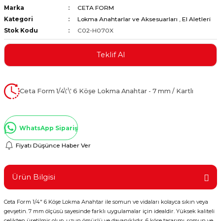
Marka
CETA FORM
ştırıclar
lar ve Penseler
Kategori
Lokma Anahtarlar ve Aksesuarları
,
El Aletleri
Stok Kodu
C02-H070X
cılar
i
Teklif Al
erleri
e Eğeler
i Kaplamalar
Ceta Form 1/4\'\' 6 Köşe Lokma Anahtar - 7 mm / Kartlı
etleri
WhatsApp Sipariş
Fiyatı Düşünce Haber Ver
Atölye Aletleri
Ürün Bilgisi
Ceta Form 1/4" 6 Köşe Lokma Anahtar ile somun ve vidaları kolayca sıkın veya
 Aksesuarları
gevşetin. 7 mm ölçüsü sayesinde farklı uygulamalar için idealdir. Yüksek kaliteli
çelikten üretilmiş olup, uzun ömürlü ve dayanıklıdır. 6 köşe tasarımı, somun ve