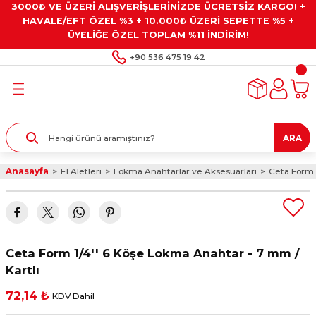
3000₺ VE ÜZERİ ALIŞVERİŞLERİNİZDE ÜCRETSİZ KARGO! +
Geri Dön
Geri Dön
Geri Dön
Geri Dön
Geri Dön
HAVALE/EFT ÖZEL %3 + 10.000₺ ÜZERİ SEPETTE %5 +
ÜYELİĞE ÖZEL TOPLAM %11 İNDİRİM!
ar
eyler
e Gresler
ndırma Taşları ve
+90 536 475 19 42
ar
eyiciler
ve Alet Setleri
ırıcılar
- Kaplama
ı
llenler
ARA
kler
eyler
ar ve Aksesuarları
Anasayfa
El Aletleri
Lokma Anahtarlar ve Aksesuarları
Ceta Form 1
r
tırıcılar
arı
ı
 Yapıştırıcılar
ik Kesme Ve Taşlama Sıvıları
 Bits Uçlar
Ceta Form 1/4'' 6 Köşe Lokma Anahtar - 7 mm /
lar
yleri
ları
ciler
Kartlı
72,14 ₺
KDV Dahil
r
ler
ciler
etler ve Multimetreler