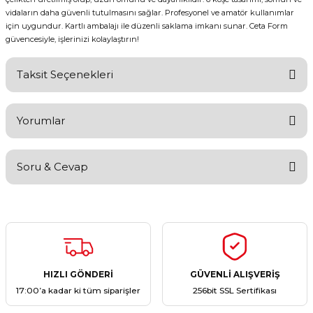
vidaların daha güvenli tutulmasını sağlar. Profesyonel ve amatör kullanımlar
için uygundur. Kartlı ambalajı ile düzenli saklama imkanı sunar. Ceta Form
güvencesiyle, işlerinizi kolaylaştırın!
Taksit Seçenekleri
Yorumlar
Soru & Cevap
Bu ürüne ilk yorumu siz yapın!
Yorum Yaz
Ürün hakkında henüz soru sorulmamış.
Soru Sor
HIZLI GÖNDERİ
GÜVENLİ ALIŞVERİŞ
17:00’a kadar ki tüm siparişler
256bit SSL Sertifikası