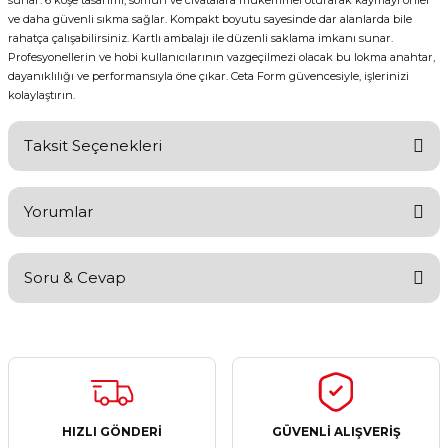
sunar. 6 köşe tasarımı, somun ve cıvatalara mükemmel oturarak kaymayı önler
ve daha güvenli sıkma sağlar. Kompakt boyutu sayesinde dar alanlarda bile
rahatça çalışabilirsiniz. Kartlı ambalajı ile düzenli saklama imkanı sunar.
Profesyonellerin ve hobi kullanıcılarının vazgeçilmezi olacak bu lokma anahtar,
dayanıklılığı ve performansıyla öne çıkar. Ceta Form güvencesiyle, işlerinizi
kolaylaştırın.
Taksit Seçenekleri
Yorumlar
Soru & Cevap
Bu ürüne ilk yorumu siz yapın!
Yorum Yaz
Ürün hakkında henüz soru sorulmamış.
Soru Sor
HIZLI GÖNDERİ
GÜVENLİ ALIŞVERİŞ