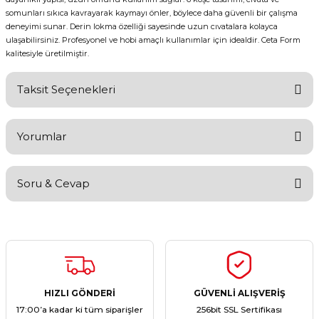
somunları sıkıca kavrayarak kaymayı önler, böylece daha güvenli bir çalışma
deneyimi sunar. Derin lokma özelliği sayesinde uzun cıvatalara kolayca
ulaşabilirsiniz. Profesyonel ve hobi amaçlı kullanımlar için idealdir. Ceta Form
kalitesiyle üretilmiştir.
Taksit Seçenekleri
Yorumlar
Soru & Cevap
Bu ürüne ilk yorumu siz yapın!
Yorum Yaz
Ürün hakkında henüz soru sorulmamış.
Soru Sor
HIZLI GÖNDERİ
GÜVENLİ ALIŞVERİŞ
17:00’a kadar ki tüm siparişler
256bit SSL Sertifikası