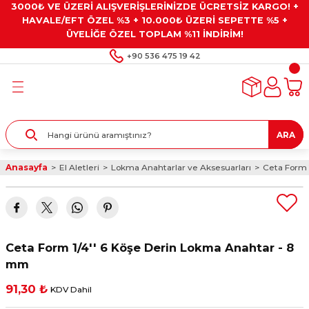
3000₺ VE ÜZERİ ALIŞVERİŞLERİNİZDE ÜCRETSİZ KARGO! +
Geri Dön
Geri Dön
Geri Dön
Geri Dön
Geri Dön
HAVALE/EFT ÖZEL %3 + 10.000₺ ÜZERİ SEPETTE %5 +
ÜYELİĞE ÖZEL TOPLAM %11 İNDİRİM!
ar
eyler
e Gresler
ndırma Taşları ve
+90 536 475 19 42
ar
eyiciler
ve Alet Setleri
ırıcılar
- Kaplama
ı
llenler
ARA
kler
eyler
ar ve Aksesuarları
Anasayfa
El Aletleri
Lokma Anahtarlar ve Aksesuarları
Ceta Form 
r
tırıcılar
arı
ı
 Yapıştırıcılar
ik Kesme Ve Taşlama Sıvıları
 Bits Uçlar
Ceta Form 1/4'' 6 Köşe Derin Lokma Anahtar - 8
lar
yleri
ları
ciler
mm
91,30 ₺
KDV Dahil
r
ler
ciler
etler ve Multimetreler