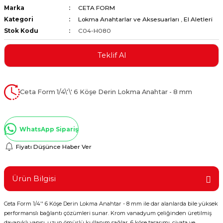
Marka
CETA FORM
ştırıclar
lar ve Penseler
Kategori
Lokma Anahtarlar ve Aksesuarları
,
El Aletleri
Stok Kodu
C04-H080
cılar
i
Teklif Al
erleri
e Eğeler
i Kaplamalar
Ceta Form 1/4\'\' 6 Köşe Derin Lokma Anahtar - 8 mm
etleri
WhatsApp Sipariş
Fiyatı Düşünce Haber Ver
Atölye Aletleri
Ürün Bilgisi
Ceta Form 1/4'' 6 Köşe Derin Lokma Anahtar - 8 mm ile dar alanlarda bile yüksek
 Aksesuarları
performanslı bağlantı çözümleri sunar. Krom vanadyum çeliğinden üretilmiş
dayanıklı yapısı, uzun ömürlü kullanım sağlar. 6 köşe tasarımı, civata ve