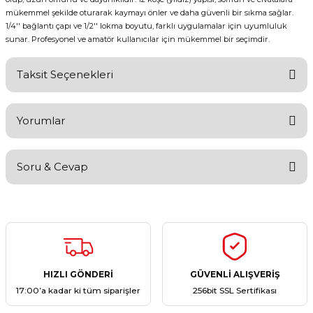
mükemmel şekilde oturarak kaymayı önler ve daha güvenli bir sıkma sağlar.
1/4'' bağlantı çapı ve 1/2'' lokma boyutu, farklı uygulamalar için uyumluluk
sunar. Profesyonel ve amatör kullanıcılar için mükemmel bir seçimdir.
Taksit Seçenekleri
Yorumlar
Soru & Cevap
Bu ürüne ilk yorumu siz yapın!
Yorum Yaz
Ürün hakkında henüz soru sorulmamış.
Soru Sor
HIZLI GÖNDERİ
GÜVENLİ ALIŞVERİŞ
17:00’a kadar ki tüm siparişler
256bit SSL Sertifikası