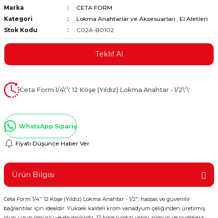
Marka
CETA FORM
ştırıclar
lar ve Penseler
Kategori
Lokma Anahtarlar ve Aksesuarları
,
El Aletleri
Stok Kodu
C02A-B0102
cılar
i
Teklif Al
erleri
e Eğeler
i Kaplamalar
Ceta Form 1/4\'\' 12 Köşe (Yıldız) Lokma Anahtar - 1/2\'\'
etleri
WhatsApp Sipariş
Fiyatı Düşünce Haber Ver
Atölye Aletleri
Ürün Bilgisi
Ceta Form 1/4'' 12 Köşe (Yıldız) Lokma Anahtar - 1/2'', hassas ve güvenilir
 Aksesuarları
bağlantılar için idealdir. Yüksek kaliteli krom vanadyum çeliğinden üretilmiş
olup, uzun ömürlü ve dayanıklıdır. 12 köşe (yıldız) yapısı, somun ve cıvatalara