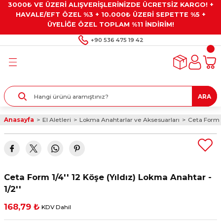
3000₺ VE ÜZERİ ALIŞVERİŞLERİNİZDE ÜCRETSİZ KARGO! +
Geri Dön
Geri Dön
Geri Dön
Geri Dön
Geri Dön
HAVALE/EFT ÖZEL %3 + 10.000₺ ÜZERİ SEPETTE %5 +
ÜYELİĞE ÖZEL TOPLAM %11 İNDİRİM!
ar
eyler
e Gresler
ndırma Taşları ve
+90 536 475 19 42
ar
eyiciler
ve Alet Setleri
ırıcılar
- Kaplama
ı
llenler
ARA
kler
eyler
ar ve Aksesuarları
Anasayfa
El Aletleri
Lokma Anahtarlar ve Aksesuarları
Ceta Form 1
r
tırıcılar
arı
ı
 Yapıştırıcılar
ik Kesme Ve Taşlama Sıvıları
 Bits Uçlar
Ceta Form 1/4'' 12 Köşe (Yıldız) Lokma Anahtar -
lar
yleri
ları
ciler
1/2''
168,79 ₺
KDV Dahil
r
ler
ciler
etler ve Multimetreler