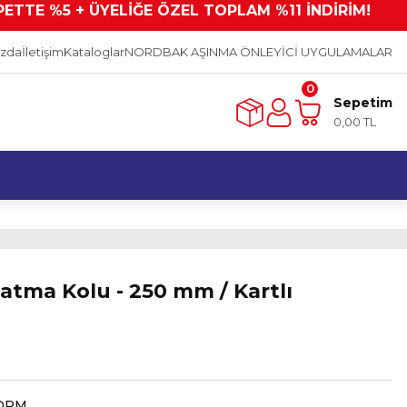
PETTE %5 + ÜYELİĞE ÖZEL TOPLAM %11 İNDİRİM!
ızda
İletişim
Kataloglar
NORDBAK AŞINMA ÖNLEYİCİ UYGULAMALAR
0
Sepetim
0,00 TL
zatma Kolu - 250 mm / Kartlı
ORM