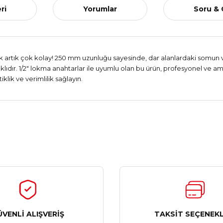
ri
Yorumlar
Soru &
 artık çok kolay! 250 mm uzunluğu sayesinde, dar alanlardaki somun ve cı
ır. 1/2" lokma anahtarlar ile uyumlu olan bu ürün, profesyonel ve amatö
lik ve verimlilik sağlayın.
Ürün hakkında henüz soru sorulmamış.
Bu ürüne ilk yorumu siz yapın!
Yorum Yaz
Soru Sor
ÜVENLİ ALIŞVERİŞ
TAKSİT SEÇENEKL