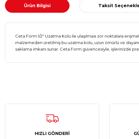
Ürün Bilgisi
Taksit Seçenekle
Ceta Form 1/2" Uzatma Kolu ile ulaşılması zor noktalara erişmek
malzemeden üretilmiş bu uzatma kolu, uzun ömürlü ve dayanıklıd
saklama imkanı sunar. Ceta Form güvencesiyle, işlerinizde pratik
HIZLI GÖNDERİ
G