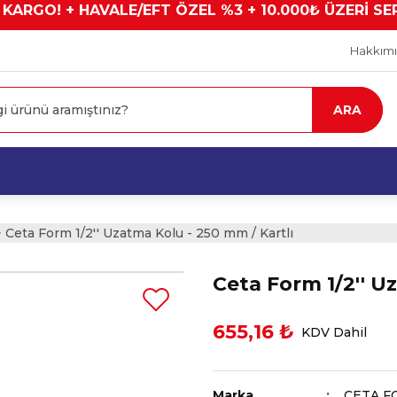
 KARGO! + HAVALE/EFT ÖZEL %3 + 10.000₺ ÜZERİ SE
Hakkım
ARA
Ceta Form 1/2'' Uzatma Kolu - 250 mm / Kartlı
Ceta Form 1/2'' U
655,16 ₺
KDV Dahil
Marka
CETA F