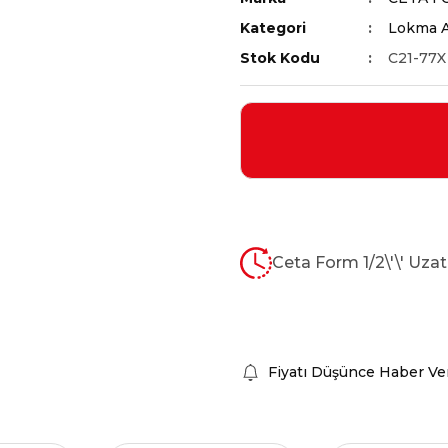
Kategori
Lokma A
Stok Kodu
C21-77X
Ceta Form 1/2\'\' Uza
Fiyatı Düşünce Haber Ve