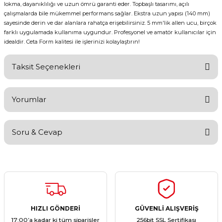
lokma, dayanıklılığı ve uzun ömrü garanti eder. Topbaşlı tasarımı, açılı
çalışmalarda bile mükemmel performans sağlar. Ekstra uzun yapısı (140 mm)
sayesinde derin ve dar alanlara rahatça erişebilirsiniz. 5 mm'lik allen ucu, birçok
farklı uygulamada kullanıma uygundur. Profesyonel ve amatör kullanıcılar için
idealdir. Ceta Form kalitesi ile işlerinizi kolaylaştırın!
Taksit Seçenekleri
Yorumlar
Soru & Cevap
Bu ürüne ilk yorumu siz yapın!
Yorum Yaz
Ürün hakkında henüz soru sorulmamış.
Soru Sor
HIZLI GÖNDERİ
GÜVENLİ ALIŞVERİŞ
17:00’a kadar ki tüm siparişler
256bit SSL Sertifikası