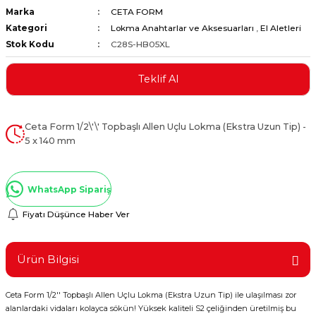
Marka
CETA FORM
ştırıclar
lar ve Penseler
Kategori
Lokma Anahtarlar ve Aksesuarları
,
El Aletleri
Stok Kodu
C28S-HB05XL
cılar
i
Teklif Al
erleri
e Eğeler
i Kaplamalar
Ceta Form 1/2\'\' Topbaşlı Allen Uçlu Lokma (Ekstra Uzun Tip) -
5 x 140 mm
etleri
WhatsApp Sipariş
Fiyatı Düşünce Haber Ver
Atölye Aletleri
Ürün Bilgisi
 Aksesuarları
Ceta Form 1/2'' Topbaşlı Allen Uçlu Lokma (Ekstra Uzun Tip) ile ulaşılması zor
alanlardaki vidaları kolayca sökün! Yüksek kaliteli S2 çeliğinden üretilmiş bu