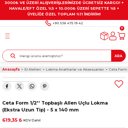
3000₺ VE ÜZERİ ALIŞVERİŞLERİNİZDE ÜCRETSİZ KARGO! +
Geri Dön
Geri Dön
Geri Dön
Geri Dön
Geri Dön
HAVALE/EFT ÖZEL %3 + 10.000₺ ÜZERİ SEPETTE %5 +
ÜYELİĞE ÖZEL TOPLAM %11 İNDİRİM!
ar
eyler
e Gresler
ndırma Taşları ve
+90 536 475 19 42
0
ar
eyiciler
ve Alet Setleri
ırıcılar
- Kaplama
ı
llenler
ARA
kler
eyler
ar ve Aksesuarları
Anasayfa
El Aletleri
Lokma Anahtarlar ve Aksesuarları
Ceta Form 1
r
tırıcılar
arı
ı
 Yapıştırıcılar
ik Kesme Ve Taşlama Sıvıları
 Bits Uçlar
Ceta Form 1/2'' Topbaşlı Allen Uçlu Lokma
lar
yleri
ları
ciler
(Ekstra Uzun Tip) - 5 x 140 mm
619,35 ₺
KDV Dahil
r
ler
ciler
etler ve Multimetreler