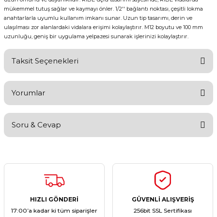
mükemmel tutuş sağlar ve kaymayı önler. 1/2'' bağlantı noktası, çeşitli lokma
anahtarlarla uyumlu kullanım imkanı sunar. Uzun tip tasarımı, derin ve
ulaşılması zor alanlardaki vidalara erişimi kolaylaştırır. M12 boyutu ve 100 mm
uzunluğu, geniş bir uygulama yelpazesi sunarak işlerinizi kolaylaştırır.
Taksit Seçenekleri
Yorumlar
Soru & Cevap
Bu ürüne ilk yorumu siz yapın!
Yorum Yaz
Ürün hakkında henüz soru sorulmamış.
Soru Sor
HIZLI GÖNDERİ
GÜVENLİ ALIŞVERİŞ
17:00’a kadar ki tüm siparişler
256bit SSL Sertifikası