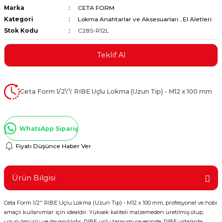
Marka
CETA FORM
ştırıclar
lar ve Penseler
Kategori
Lokma Anahtarlar ve Aksesuarları
,
El Aletleri
Stok Kodu
C28S-R12L
cılar
i
Teklif Al
erleri
e Eğeler
i Kaplamalar
Ceta Form 1/2\'\' RIBE Uçlu Lokma (Uzun Tip) - M12 x 100 mm
etleri
WhatsApp Sipariş
Fiyatı Düşünce Haber Ver
Atölye Aletleri
Ürün Bilgisi
Ceta Form 1/2'' RIBE Uçlu Lokma (Uzun Tip) - M12 x 100 mm, profesyonel ve hobi
 Aksesuarları
amaçlı kullanımlar için idealdir. Yüksek kaliteli malzemeden üretilmiş olup,
uzun ömürlü ve dayanıklıdır. RIBE uçlu tasarımı sayesinde, RIBE vidalarda