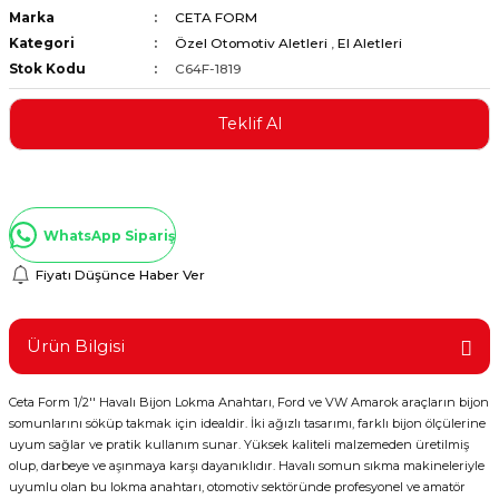
Marka
CETA FORM
ştırıclar
lar ve Penseler
Kategori
Özel Otomotiv Aletleri
,
El Aletleri
Stok Kodu
C64F-1819
cılar
i
Teklif Al
erleri
e Eğeler
i Kaplamalar
WhatsApp Sipariş
etleri
Fiyatı Düşünce Haber Ver
Ürün Bilgisi
Atölye Aletleri
Ceta Form 1/2'' Havalı Bijon Lokma Anahtarı, Ford ve VW Amarok araçların bijon
somunlarını söküp takmak için idealdir. İki ağızlı tasarımı, farklı bijon ölçülerine
uyum sağlar ve pratik kullanım sunar. Yüksek kaliteli malzemeden üretilmiş
 Aksesuarları
olup, darbeye ve aşınmaya karşı dayanıklıdır. Havalı somun sıkma makineleriyle
uyumlu olan bu lokma anahtarı, otomotiv sektöründe profesyonel ve amatör