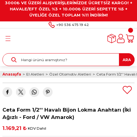
3000₺ VE ÜZERİ ALIŞVERİŞLERİNİZDE ÜCRETSİZ KARGO! +
Geri Dön
Geri Dön
Geri Dön
Geri Dön
Geri Dön
HAVALE/EFT ÖZEL %3 + 10.000₺ ÜZERİ SEPETTE %5 +
ÜYELİĞE ÖZEL TOPLAM %11 İNDİRİM!
ar
eyler
e Gresler
ndırma Taşları ve
+90 536 475 19 42
ar
eyiciler
ve Alet Setleri
ırıcılar
- Kaplama
ı
llenler
ARA
kler
eyler
ar ve Aksesuarları
Anasayfa
El Aletleri
Özel Otomotiv Aletleri
Ceta Form 1/2'' Havalı
r
tırıcılar
arı
ı
 Yapıştırıcılar
ik Kesme Ve Taşlama Sıvıları
 Bits Uçlar
Ceta Form 1/2'' Havalı Bijon Lokma Anahtarı (İki
lar
yleri
ları
ciler
Ağızlı - Ford / VW Amarok)
1.169,21 ₺
KDV Dahil
r
ler
ciler
etler ve Multimetreler