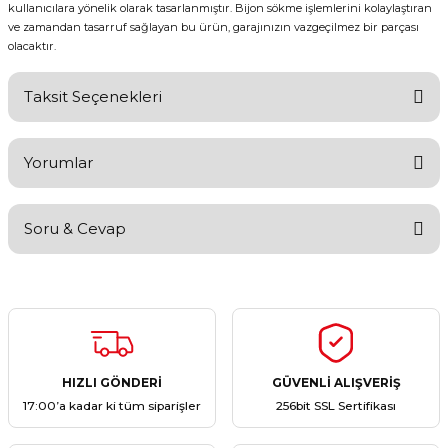
kullanıcılara yönelik olarak tasarlanmıştır. Bijon sökme işlemlerini kolaylaştıran
ve zamandan tasarruf sağlayan bu ürün, garajınızın vazgeçilmez bir parçası
olacaktır.
Taksit Seçenekleri
Yorumlar
Soru & Cevap
Bu ürüne ilk yorumu siz yapın!
Yorum Yaz
Ürün hakkında henüz soru sorulmamış.
Soru Sor
HIZLI GÖNDERİ
GÜVENLİ ALIŞVERİŞ
17:00’a kadar ki tüm siparişler
256bit SSL Sertifikası