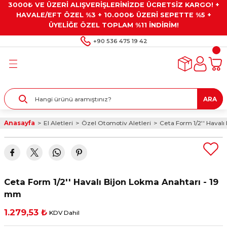
3000₺ VE ÜZERİ ALIŞVERİŞLERİNİZDE ÜCRETSİZ KARGO! +
Geri Dön
Geri Dön
Geri Dön
Geri Dön
Geri Dön
HAVALE/EFT ÖZEL %3 + 10.000₺ ÜZERİ SEPETTE %5 +
ÜYELİĞE ÖZEL TOPLAM %11 İNDİRİM!
ar
eyler
e Gresler
ndırma Taşları ve
+90 536 475 19 42
ar
eyiciler
ve Alet Setleri
ırıcılar
- Kaplama
ı
llenler
ARA
kler
eyler
ar ve Aksesuarları
Anasayfa
El Aletleri
Özel Otomotiv Aletleri
Ceta Form 1/2'' Haval
r
tırıcılar
arı
ı
 Yapıştırıcılar
ik Kesme Ve Taşlama Sıvıları
 Bits Uçlar
Ceta Form 1/2'' Havalı Bijon Lokma Anahtarı - 19
lar
yleri
ları
ciler
mm
1.279,53 ₺
KDV Dahil
r
ler
ciler
etler ve Multimetreler