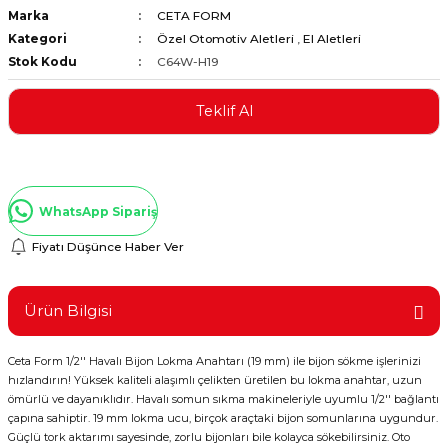
Marka
CETA FORM
ştırıclar
lar ve Penseler
Kategori
Özel Otomotiv Aletleri
,
El Aletleri
Stok Kodu
C64W-H19
cılar
i
Teklif Al
erleri
e Eğeler
i Kaplamalar
WhatsApp Sipariş
etleri
Fiyatı Düşünce Haber Ver
Ürün Bilgisi
Atölye Aletleri
Ceta Form 1/2'' Havalı Bijon Lokma Anahtarı (19 mm) ile bijon sökme işlerinizi
hızlandırın! Yüksek kaliteli alaşımlı çelikten üretilen bu lokma anahtar, uzun
ömürlü ve dayanıklıdır. Havalı somun sıkma makineleriyle uyumlu 1/2'' bağlantı
 Aksesuarları
çapına sahiptir. 19 mm lokma ucu, birçok araçtaki bijon somunlarına uygundur.
Güçlü tork aktarımı sayesinde, zorlu bijonları bile kolayca sökebilirsiniz. Oto