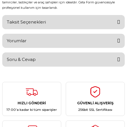
tamirciler, lastikçiler ve araç sahipleri için idealdir. Ceta Form güvencesiyle
profesyonel kullanım için tasarlandı.
Taksit Seçenekleri
Yorumlar
Soru & Cevap
Bu ürüne ilk yorumu siz yapın!
Yorum Yaz
Ürün hakkında henüz soru sorulmamış.
Soru Sor
HIZLI GÖNDERİ
GÜVENLİ ALIŞVERİŞ
17:00’a kadar ki tüm siparişler
256bit SSL Sertifikası