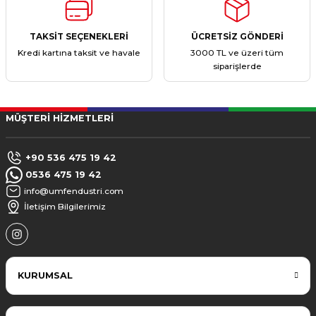
TAKSİT SEÇENEKLERİ
ÜCRETSİZ GÖNDERİ
Kredi kartına taksit ve havale
3000 TL ve üzeri tüm
siparişlerde
MÜŞTERİ HİZMETLERİ
+90 536 475 19 42
0536 475 19 42
info@umfendustri.com
İletişim Bilgilerimiz
KURUMSAL