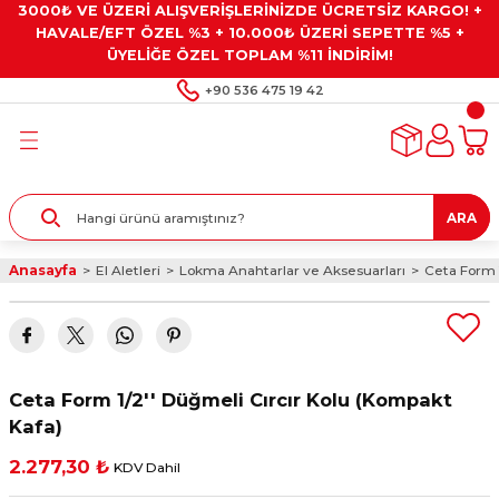
3000₺ VE ÜZERİ ALIŞVERİŞLERİNİZDE ÜCRETSİZ KARGO! +
Geri Dön
Geri Dön
Geri Dön
Geri Dön
Geri Dön
HAVALE/EFT ÖZEL %3 + 10.000₺ ÜZERİ SEPETTE %5 +
ÜYELİĞE ÖZEL TOPLAM %11 İNDİRİM!
ar
eyler
e Gresler
ndırma Taşları ve
+90 536 475 19 42
ar
eyiciler
ve Alet Setleri
ırıcılar
- Kaplama
ı
llenler
ARA
kler
eyler
ar ve Aksesuarları
Anasayfa
El Aletleri
Lokma Anahtarlar ve Aksesuarları
Ceta Form 1
r
tırıcılar
arı
ı
 Yapıştırıcılar
ik Kesme Ve Taşlama Sıvıları
 Bits Uçlar
Ceta Form 1/2'' Düğmeli Cırcır Kolu (Kompakt
lar
yleri
ları
ciler
Kafa)
2.277,30 ₺
KDV Dahil
r
ler
ciler
etler ve Multimetreler