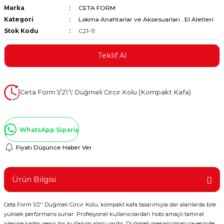
Marka
CETA FORM
ştırıclar
lar ve Penseler
Kategori
Lokma Anahtarlar ve Aksesuarları
,
El Aletleri
Stok Kodu
C21-11
cılar
i
Teklif Al
erleri
e Eğeler
i Kaplamalar
Ceta Form 1/2\'\' Düğmeli Cırcır Kolu (Kompakt Kafa)
etleri
WhatsApp Sipariş
Fiyatı Düşünce Haber Ver
Atölye Aletleri
Ürün Bilgisi
Ceta Form 1/2'' Düğmeli Cırcır Kolu, kompakt kafa tasarımıyla dar alanlarda bile
 Aksesuarları
yüksek performans sunar. Profesyonel kullanıcılardan hobi amaçlı tamirat
işlerine kadar geniş bir kullanım alanı vardır. Düğmeli mekanizması sayesinde