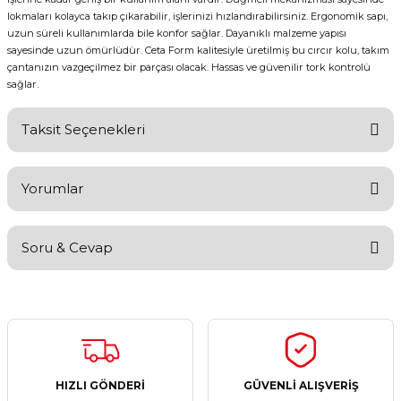
lokmaları kolayca takıp çıkarabilir, işlerinizi hızlandırabilirsiniz. Ergonomik sapı,
uzun süreli kullanımlarda bile konfor sağlar. Dayanıklı malzeme yapısı
sayesinde uzun ömürlüdür. Ceta Form kalitesiyle üretilmiş bu cırcır kolu, takım
çantanızın vazgeçilmez bir parçası olacak. Hassas ve güvenilir tork kontrolü
sağlar.
Taksit Seçenekleri
Yorumlar
Soru & Cevap
Bu ürüne ilk yorumu siz yapın!
Yorum Yaz
Ürün hakkında henüz soru sorulmamış.
Soru Sor
HIZLI GÖNDERİ
GÜVENLİ ALIŞVERİŞ