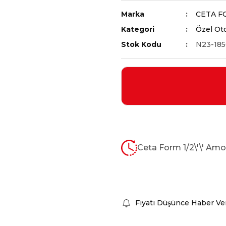
Marka
CETA F
Kategori
Özel Oto
Stok Kodu
N23-18
Ceta Form 1/2\'\' Amo
Fiyatı Düşünce Haber Ve