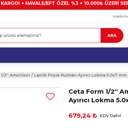
 KARGO! + HAVALE/EFT ÖZEL %3 + 10.000₺ ÜZERİ SE
Hakkım
ARA
1/2'' Amortisör / Lastik Poyra Rulman Ayırıcı Lokma 5.0x7 mm
Ceta Form 1/2'' A
Ayırıcı Lokma 5.
679,24 ₺
KDV Dahil