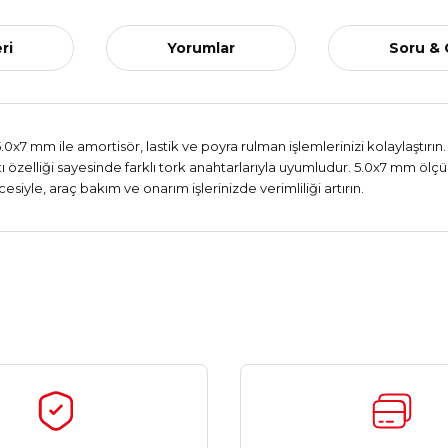
ri
Yorumlar
Soru &
.0x7 mm ile amortisör, lastik ve poyra rulman işlemlerinizi kolaylaştır
tı özelliği sayesinde farklı tork anahtarlarıyla uyumludur. 5.0x7 mm ölçül
siyle, araç bakım ve onarım işlerinizde verimliliği artırın.
Ürün hakkında henüz soru sorulmamış.
Bu ürüne ilk yorumu siz yapın!
Yorum Yaz
Soru Sor