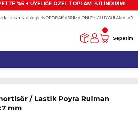
PETTE %5 + ÜYELİĞE ÖZEL TOPLAM %11 İNDİRİM!
ızda
İletişim
Kataloglar
NORDBAK AŞINMA ÖNLEYİCİ UYGULAMALAR
Sepetim
mortisör / Lastik Poyra Rulman
0x7 mm