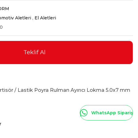
ORM
motiv Aletleri
,
El Aletleri
50
Teklif Al
rtisör / Lastik Poyra Rulman Ayırıcı Lokma 5.0x7 mm
WhatsApp Sipariş
r