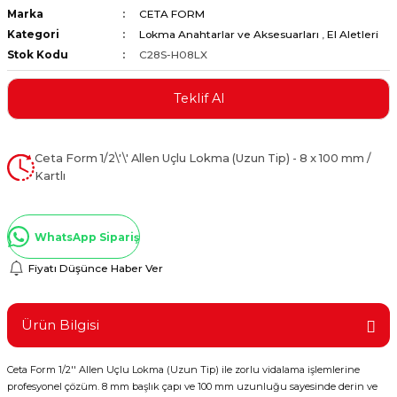
Marka
CETA FORM
ştırıclar
lar ve Penseler
Kategori
Lokma Anahtarlar ve Aksesuarları
,
El Aletleri
Stok Kodu
C28S-H08LX
cılar
i
Teklif Al
erleri
e Eğeler
i Kaplamalar
Ceta Form 1/2\'\' Allen Uçlu Lokma (Uzun Tip) - 8 x 100 mm /
Kartlı
etleri
WhatsApp Sipariş
Fiyatı Düşünce Haber Ver
Atölye Aletleri
Ürün Bilgisi
 Aksesuarları
Ceta Form 1/2'' Allen Uçlu Lokma (Uzun Tip) ile zorlu vidalama işlemlerine
profesyonel çözüm. 8 mm başlık çapı ve 100 mm uzunluğu sayesinde derin ve