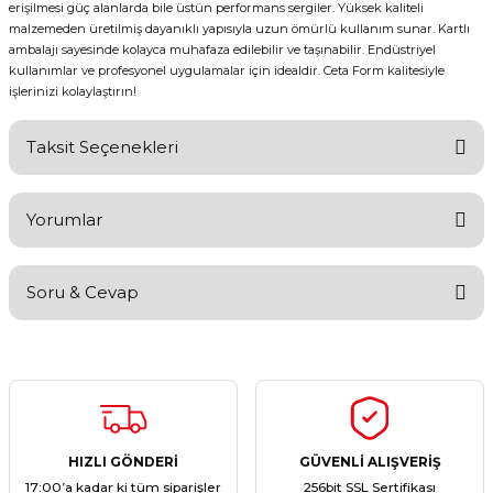
erişilmesi güç alanlarda bile üstün performans sergiler. Yüksek kaliteli
malzemeden üretilmiş dayanıklı yapısıyla uzun ömürlü kullanım sunar. Kartlı
ambalajı sayesinde kolayca muhafaza edilebilir ve taşınabilir. Endüstriyel
kullanımlar ve profesyonel uygulamalar için idealdir. Ceta Form kalitesiyle
işlerinizi kolaylaştırın!
Taksit Seçenekleri
Yorumlar
Soru & Cevap
Bu ürüne ilk yorumu siz yapın!
Yorum Yaz
Ürün hakkında henüz soru sorulmamış.
Soru Sor
HIZLI GÖNDERİ
GÜVENLİ ALIŞVERİŞ
17:00’a kadar ki tüm siparişler
256bit SSL Sertifikası