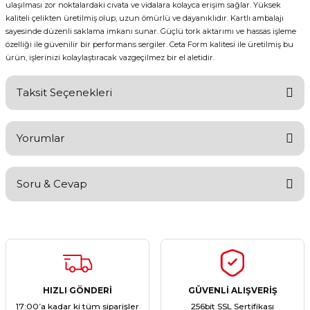
ulaşılması zor noktalardaki cıvata ve vidalara kolayca erişim sağlar. Yüksek
kaliteli çelikten üretilmiş olup, uzun ömürlü ve dayanıklıdır. Kartlı ambalajı
sayesinde düzenli saklama imkanı sunar. Güçlü tork aktarımı ve hassas işleme
özelliği ile güvenilir bir performans sergiler. Ceta Form kalitesi ile üretilmiş bu
ürün, işlerinizi kolaylaştıracak vazgeçilmez bir el aletidir.
Taksit Seçenekleri
Yorumlar
Soru & Cevap
Bu ürüne ilk yorumu siz yapın!
Yorum Yaz
Ürün hakkında henüz soru sorulmamış.
Soru Sor
HIZLI GÖNDERİ
GÜVENLİ ALIŞVERİŞ
17:00’a kadar ki tüm siparişler
256bit SSL Sertifikası