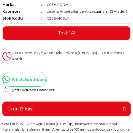
Marka
CETA FORM
ştırıclar
lar ve Penseler
Kategori
Lokma Anahtarlar ve Aksesuarları
,
El Aletleri
Stok Kodu
C28S-H06LX
cılar
i
Teklif Al
erleri
e Eğeler
i Kaplamalar
Ceta Form 1/2\'\' Allen Uçlu Lokma (Uzun Tip) - 6 x 100 mm /
Kartlı
etleri
WhatsApp Sipariş
Fiyatı Düşünce Haber Ver
Atölye Aletleri
Ürün Bilgisi
 Aksesuarları
Ceta Form 1/2'' Allen Uçlu Lokma (Uzun Tip), profesyonel ve hobi amaçlı
kullanımlar için idealdir. 6 mm Allen uçlu ve 100 mm uzunluğundaki bu lokma,