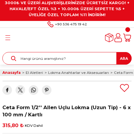
3000₺ VE ÜZERİ ALIŞVERİŞLERİNİZDE ÜCRETSİZ KARGO! +
Geri Dön
Geri Dön
Geri Dön
Geri Dön
Geri Dön
HAVALE/EFT ÖZEL %3 + 10.000₺ ÜZERİ SEPETTE %5 +
ÜYELİĞE ÖZEL TOPLAM %11 İNDİRİM!
ar
eyler
e Gresler
ndırma Taşları ve
+90 536 475 19 42
ar
eyiciler
ve Alet Setleri
ırıcılar
- Kaplama
ı
llenler
ARA
kler
eyler
ar ve Aksesuarları
Anasayfa
El Aletleri
Lokma Anahtarlar ve Aksesuarları
Ceta Form 1
r
tırıcılar
arı
ı
 Yapıştırıcılar
ik Kesme Ve Taşlama Sıvıları
 Bits Uçlar
Ceta Form 1/2'' Allen Uçlu Lokma (Uzun Tip) - 6 x
lar
yleri
ları
ciler
100 mm / Kartlı
315,80 ₺
KDV Dahil
r
ler
ciler
etler ve Multimetreler