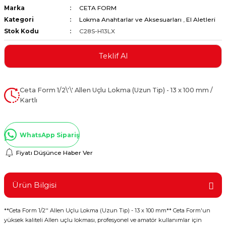
Marka
CETA FORM
ştırıclar
lar ve Penseler
Kategori
Lokma Anahtarlar ve Aksesuarları
,
El Aletleri
Stok Kodu
C28S-H13LX
cılar
i
Teklif Al
erleri
e Eğeler
i Kaplamalar
Ceta Form 1/2\'\' Allen Uçlu Lokma (Uzun Tip) - 13 x 100 mm /
Kartlı
etleri
WhatsApp Sipariş
Fiyatı Düşünce Haber Ver
Atölye Aletleri
Ürün Bilgisi
 Aksesuarları
**Ceta Form 1/2'' Allen Uçlu Lokma (Uzun Tip) - 13 x 100 mm** Ceta Form'un
yüksek kaliteli Allen uçlu lokması, profesyonel ve amatör kullanımlar için