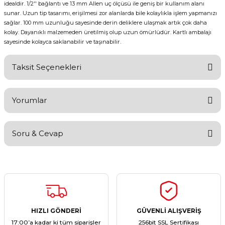
idealdir. 1/2'' bağlantı ve 13 mm Allen uç ölçüsü ile geniş bir kullanım alanı
sunar. Uzun tip tasarımı, erişilmesi zor alanlarda bile kolaylıkla işlem yapmanızı
sağlar. 100 mm uzunluğu sayesinde derin deliklere ulaşmak artık çok daha
kolay. Dayanıklı malzemeden üretilmiş olup uzun ömürlüdür. Kartlı ambalajı
sayesinde kolayca saklanabilir ve taşınabilir.
Taksit Seçenekleri
Yorumlar
Soru & Cevap
Bu ürüne ilk yorumu siz yapın!
Yorum Yaz
Ürün hakkında henüz soru sorulmamış.
Soru Sor
HIZLI GÖNDERİ
GÜVENLİ ALIŞVERİŞ
17:00’a kadar ki tüm siparişler
256bit SSL Sertifikası