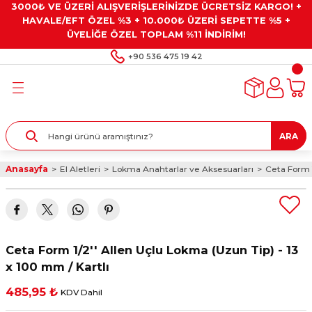
3000₺ VE ÜZERİ ALIŞVERİŞLERİNİZDE ÜCRETSİZ KARGO! +
Geri Dön
Geri Dön
Geri Dön
Geri Dön
Geri Dön
HAVALE/EFT ÖZEL %3 + 10.000₺ ÜZERİ SEPETTE %5 +
ÜYELİĞE ÖZEL TOPLAM %11 İNDİRİM!
ar
eyler
e Gresler
ndırma Taşları ve
+90 536 475 19 42
ar
eyiciler
ve Alet Setleri
ırıcılar
- Kaplama
ı
llenler
ARA
kler
eyler
ar ve Aksesuarları
Anasayfa
El Aletleri
Lokma Anahtarlar ve Aksesuarları
Ceta Form 1
r
tırıcılar
arı
ı
 Yapıştırıcılar
ik Kesme Ve Taşlama Sıvıları
 Bits Uçlar
Ceta Form 1/2'' Allen Uçlu Lokma (Uzun Tip) - 13
lar
yleri
ları
ciler
x 100 mm / Kartlı
485,95 ₺
KDV Dahil
r
ler
ciler
etler ve Multimetreler