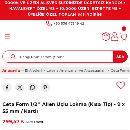
3000₺ VE ÜZERİ ALIŞVERİŞLERİNİZDE ÜCRETSİZ KARGO! +
Geri Dön
Geri Dön
Geri Dön
Geri Dön
Geri Dön
HAVALE/EFT ÖZEL %3 + 10.000₺ ÜZERİ SEPETTE %5 +
ÜYELİĞE ÖZEL TOPLAM %11 İNDİRİM!
ar
eyler
e Gresler
ndırma Taşları ve
+90 536 475 19 42
ar
eyiciler
ve Alet Setleri
ırıcılar
- Kaplama
ı
llenler
ARA
kler
eyler
ar ve Aksesuarları
Anasayfa
El Aletleri
Lokma Anahtarlar ve Aksesuarları
Ceta Form 1
r
tırıcılar
arı
ı
 Yapıştırıcılar
ik Kesme Ve Taşlama Sıvıları
 Bits Uçlar
Ceta Form 1/2'' Allen Uçlu Lokma (Kısa Tip) - 9 x
lar
yleri
ları
ciler
55 mm / Kartlı
299,47 ₺
KDV Dahil
r
ler
ciler
etler ve Multimetreler