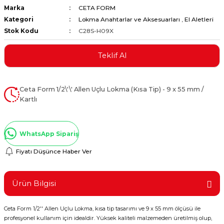
Marka
CETA FORM
ştırıclar
lar ve Penseler
Kategori
Lokma Anahtarlar ve Aksesuarları
,
El Aletleri
Stok Kodu
C28S-H09X
cılar
i
Teklif Al
erleri
e Eğeler
i Kaplamalar
Ceta Form 1/2\'\' Allen Uçlu Lokma (Kısa Tip) - 9 x 55 mm /
Kartlı
etleri
WhatsApp Sipariş
Fiyatı Düşünce Haber Ver
Atölye Aletleri
Ürün Bilgisi
 Aksesuarları
Ceta Form 1/2'' Allen Uçlu Lokma, kısa tip tasarımı ve 9 x 55 mm ölçüsü ile
profesyonel kullanım için idealdir. Yüksek kaliteli malzemeden üretilmiş olup,