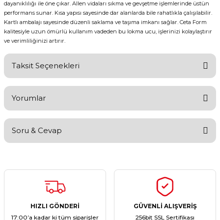
dayanıklılığı ile öne çıkar. Allen vidaları sıkma ve gevşetme işlemlerinde üstün
performans sunar. Kısa yapısı sayesinde dar alanlarda bile rahatlıkla çalışılabilir.
Kartlı ambalajı sayesinde düzenli saklama ve taşıma imkanı sağlar. Ceta Form
kalitesiyle uzun ömürlü kullanım vadeden bu lokma ucu, işlerinizi kolaylaştırır
ve verimliliğinizi artırır.
Taksit Seçenekleri
Yorumlar
Soru & Cevap
Bu ürüne ilk yorumu siz yapın!
Yorum Yaz
Ürün hakkında henüz soru sorulmamış.
Soru Sor
HIZLI GÖNDERİ
GÜVENLİ ALIŞVERİŞ
17:00’a kadar ki tüm siparişler
256bit SSL Sertifikası