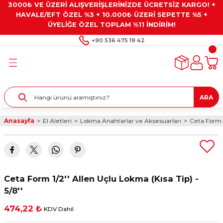
3000₺ VE ÜZERİ ALIŞVERİŞLERİNİZDE ÜCRETSİZ KARGO! +
Geri Dön
Geri Dön
Geri Dön
Geri Dön
Geri Dön
HAVALE/EFT ÖZEL %3 + 10.000₺ ÜZERİ SEPETTE %5 +
ÜYELİĞE ÖZEL TOPLAM %11 İNDİRİM!
ar
eyler
e Gresler
ndırma Taşları ve
+90 536 475 19 42
ar
eyiciler
ve Alet Setleri
ırıcılar
- Kaplama
ı
llenler
ARA
kler
eyler
ar ve Aksesuarları
Anasayfa
El Aletleri
Lokma Anahtarlar ve Aksesuarları
Ceta Form 1
r
tırıcılar
arı
ı
 Yapıştırıcılar
ik Kesme Ve Taşlama Sıvıları
 Bits Uçlar
Ceta Form 1/2'' Allen Uçlu Lokma (Kısa Tip) -
lar
yleri
ları
ciler
5/8''
474,22 ₺
KDV Dahil
r
ler
ciler
etler ve Multimetreler