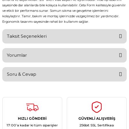
sayesinde dar alanlarda bile kolayca kullanılabilir. Ceta Form kalitesiyle güvenilir
ve etkili bir performans sunar. Somun sıkma ve gevşetme işlemlerini
kolaylaştırır. Tamir, bakım ve montaj işlerinizde vazgeçilmez bir yardımcıdır.
Ergonomik tasarımı sayesinde rahat bir kullanım sağlar.
Taksit Seçenekleri
Yorumlar
Soru & Cevap
Bu ürüne ilk yorumu siz yapın!
Yorum Yaz
Ürün hakkında henüz soru sorulmamış.
Soru Sor
HIZLI GÖNDERİ
GÜVENLİ ALIŞVERİŞ
17:00’a kadar ki tüm siparişler
256bit SSL Sertifikası