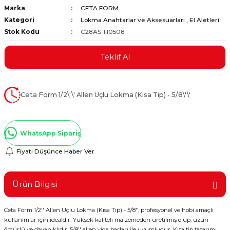
Marka
CETA FORM
ştırıclar
lar ve Penseler
Kategori
Lokma Anahtarlar ve Aksesuarları
,
El Aletleri
Stok Kodu
C28AS-H0508
cılar
i
Teklif Al
erleri
e Eğeler
i Kaplamalar
Ceta Form 1/2\'\' Allen Uçlu Lokma (Kısa Tip) - 5/8\'\'
etleri
WhatsApp Sipariş
Fiyatı Düşünce Haber Ver
Atölye Aletleri
Ürün Bilgisi
Ceta Form 1/2'' Allen Uçlu Lokma (Kısa Tip) - 5/8'', profesyonel ve hobi amaçlı
 Aksesuarları
kullanımlar için idealdir. Yüksek kaliteli malzemeden üretilmiş olup, uzun
ömürlü ve dayanıklıdır. 5/8'' allen vida başları ile uyumludur. Kısa tip tasarımı