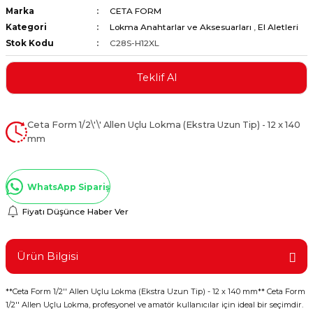
Marka
CETA FORM
ştırıclar
lar ve Penseler
Kategori
Lokma Anahtarlar ve Aksesuarları
,
El Aletleri
Stok Kodu
C28S-H12XL
cılar
i
Teklif Al
erleri
e Eğeler
i Kaplamalar
Ceta Form 1/2\'\' Allen Uçlu Lokma (Ekstra Uzun Tip) - 12 x 140
mm
etleri
WhatsApp Sipariş
Fiyatı Düşünce Haber Ver
Atölye Aletleri
Ürün Bilgisi
 Aksesuarları
**Ceta Form 1/2'' Allen Uçlu Lokma (Ekstra Uzun Tip) - 12 x 140 mm** Ceta Form
1/2'' Allen Uçlu Lokma, profesyonel ve amatör kullanıcılar için ideal bir seçimdir.