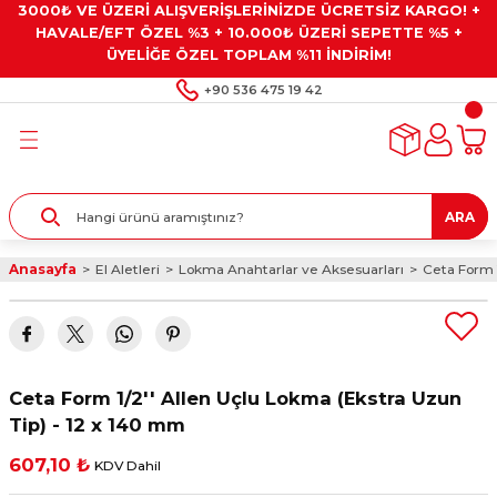
3000₺ VE ÜZERİ ALIŞVERİŞLERİNİZDE ÜCRETSİZ KARGO! +
Geri Dön
Geri Dön
Geri Dön
Geri Dön
Geri Dön
HAVALE/EFT ÖZEL %3 + 10.000₺ ÜZERİ SEPETTE %5 +
ÜYELİĞE ÖZEL TOPLAM %11 İNDİRİM!
ar
eyler
e Gresler
ndırma Taşları ve
+90 536 475 19 42
ar
eyiciler
ve Alet Setleri
ırıcılar
- Kaplama
ı
llenler
ARA
kler
eyler
ar ve Aksesuarları
Anasayfa
El Aletleri
Lokma Anahtarlar ve Aksesuarları
Ceta Form 1
r
tırıcılar
arı
ı
 Yapıştırıcılar
ik Kesme Ve Taşlama Sıvıları
 Bits Uçlar
Ceta Form 1/2'' Allen Uçlu Lokma (Ekstra Uzun
lar
yleri
ları
ciler
Tip) - 12 x 140 mm
607,10 ₺
KDV Dahil
r
ler
ciler
etler ve Multimetreler