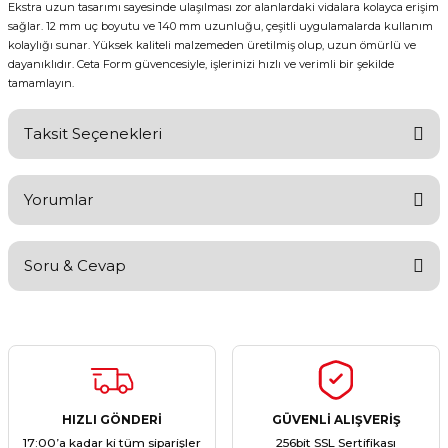
Ekstra uzun tasarımı sayesinde ulaşılması zor alanlardaki vidalara kolayca erişim
sağlar. 12 mm uç boyutu ve 140 mm uzunluğu, çeşitli uygulamalarda kullanım
kolaylığı sunar. Yüksek kaliteli malzemeden üretilmiş olup, uzun ömürlü ve
dayanıklıdır. Ceta Form güvencesiyle, işlerinizi hızlı ve verimli bir şekilde
tamamlayın.
Taksit Seçenekleri
Yorumlar
Soru & Cevap
Bu ürüne ilk yorumu siz yapın!
Yorum Yaz
Ürün hakkında henüz soru sorulmamış.
Soru Sor
HIZLI GÖNDERİ
GÜVENLİ ALIŞVERİŞ
17:00’a kadar ki tüm siparişler
256bit SSL Sertifikası