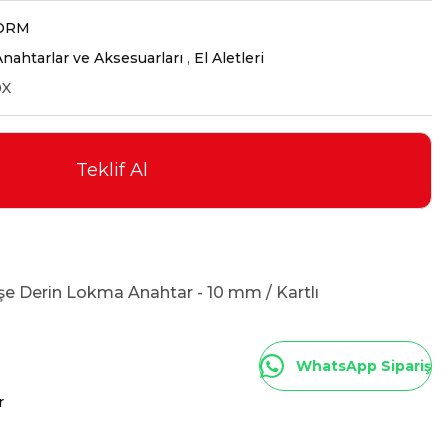
ORM
nahtarlar ve Aksesuarları
,
El Aletleri
0X
Teklif Al
öşe Derin Lokma Anahtar - 10 mm / Kartlı
WhatsApp Sipariş
r