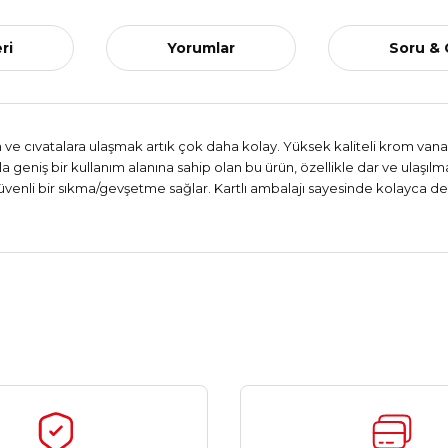
ri
Yorumlar
Soru &
ve cıvatalara ulaşmak artık çok daha kolay. Yüksek kaliteli krom vana
a geniş bir kullanım alanına sahip olan bu ürün, özellikle dar ve ulaşılm
enli bir sıkma/gevşetme sağlar. Kartlı ambalajı sayesinde kolayca depo
Ürün hakkında henüz soru sorulmamış.
Bu ürüne ilk yorumu siz yapın!
Yorum Yaz
Soru Sor