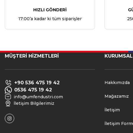
HIZLI GÖNDERİ
G
17:00’a kadar ki tüm siparişler
25
MÜŞTERİ HİZMETLERİ
KURUMSAL
+90 536 475 19 42
Hakkımızda
0536 475 19 42
Mağazamız
info@umfendustri.com
İletişim Bilgilerimiz
İletişim
İletişim Form