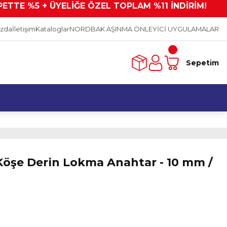
PETTE %5 + ÜYELİĞE ÖZEL TOPLAM %11 İNDİRİM!
ızda
İletişim
Kataloglar
NORDBAK AŞINMA ÖNLEYİCİ UYGULAMALAR
Sepetim
 Köşe Derin Lokma Anahtar - 10 mm /