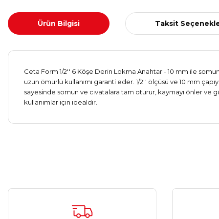
Ürün Bilgisi
Taksit Seçenekle
Ceta Form 1/2'' 6 Köşe Derin Lokma Anahtar - 10 mm ile somun 
uzun ömürlü kullanımı garanti eder. 1/2'' ölçüsü ve 10 mm çapıyl
sayesinde somun ve cıvatalara tam oturur, kaymayı önler ve güv
kullanımlar için idealdir.