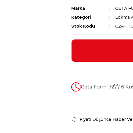
Marka
CETA F
Kategori
Lokma A
Stok Kodu
C24-H1
Ceta Form 1/2\'\' 6 K
Fiyatı Düşünce Haber Ve