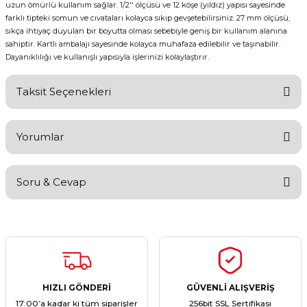
uzun ömürlü kullanım sağlar. 1/2'' ölçüsü ve 12 köşe (yıldız) yapısı sayesinde
farklı tipteki somun ve cıvataları kolayca sıkıp gevşetebilirsiniz. 27 mm ölçüsü,
sıkça ihtiyaç duyulan bir boyutta olması sebebiyle geniş bir kullanım alanına
sahiptir. Kartlı ambalajı sayesinde kolayca muhafaza edilebilir ve taşınabilir.
Dayanıklılığı ve kullanışlı yapısıyla işlerinizi kolaylaştırır.
Taksit Seçenekleri
Yorumlar
Soru & Cevap
Bu ürüne ilk yorumu siz yapın!
Yorum Yaz
Ürün hakkında henüz soru sorulmamış.
Soru Sor
HIZLI GÖNDERİ
GÜVENLİ ALIŞVERİŞ
17:00’a kadar ki tüm siparişler
256bit SSL Sertifikası