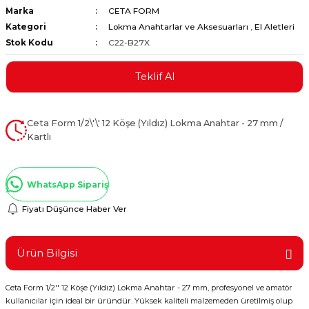
Marka
CETA FORM
ştırıclar
lar ve Penseler
Kategori
Lokma Anahtarlar ve Aksesuarları
,
El Aletleri
Stok Kodu
C22-B27X
cılar
i
Teklif Al
erleri
e Eğeler
i Kaplamalar
Ceta Form 1/2\'\' 12 Köşe (Yıldız) Lokma Anahtar - 27 mm /
Kartlı
etleri
WhatsApp Sipariş
Fiyatı Düşünce Haber Ver
Atölye Aletleri
Ürün Bilgisi
 Aksesuarları
Ceta Form 1/2'' 12 Köşe (Yıldız) Lokma Anahtar - 27 mm, profesyonel ve amatör
kullanıcılar için ideal bir üründür. Yüksek kaliteli malzemeden üretilmiş olup