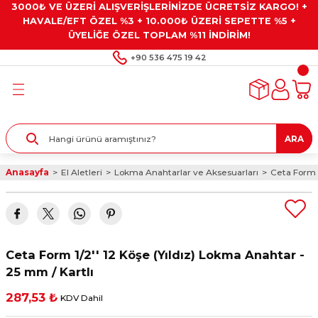
3000₺ VE ÜZERİ ALIŞVERİŞLERİNİZDE ÜCRETSİZ KARGO! +
Geri Dön
Geri Dön
Geri Dön
Geri Dön
Geri Dön
HAVALE/EFT ÖZEL %3 + 10.000₺ ÜZERİ SEPETTE %5 +
ÜYELİĞE ÖZEL TOPLAM %11 İNDİRİM!
ar
eyler
e Gresler
ndırma Taşları ve
+90 536 475 19 42
ar
eyiciler
ve Alet Setleri
ırıcılar
- Kaplama
ı
llenler
ARA
kler
eyler
ar ve Aksesuarları
Anasayfa
El Aletleri
Lokma Anahtarlar ve Aksesuarları
Ceta Form 1
r
tırıcılar
arı
ı
 Yapıştırıcılar
ik Kesme Ve Taşlama Sıvıları
 Bits Uçlar
Ceta Form 1/2'' 12 Köşe (Yıldız) Lokma Anahtar -
lar
yleri
ları
ciler
25 mm / Kartlı
287,53 ₺
KDV Dahil
r
ler
ciler
etler ve Multimetreler