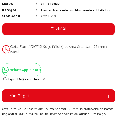
Marka
CETA FORM
ştırıclar
lar ve Penseler
Kategori
Lokma Anahtarlar ve Aksesuarları
,
El Aletleri
Stok Kodu
C22-B25X
cılar
i
Teklif Al
erleri
e Eğeler
i Kaplamalar
Ceta Form 1/2\'\' 12 Köşe (Yıldız) Lokma Anahtar - 25 mm /
Kartlı
etleri
WhatsApp Sipariş
Fiyatı Düşünce Haber Ver
Atölye Aletleri
Ürün Bilgisi
 Aksesuarları
Ceta Form 1/2'' 12 Köşe (Yıldız) Lokma Anahtar - 25 mm ile profesyonel ve hassas
bağlantılar kurun. Yüksek kaliteli krom vanadyum çeliğinden üretilmiş bu