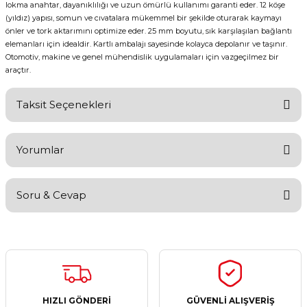
lokma anahtar, dayanıklılığı ve uzun ömürlü kullanımı garanti eder. 12 köşe
(yıldız) yapısı, somun ve cıvatalara mükemmel bir şekilde oturarak kaymayı
önler ve tork aktarımını optimize eder. 25 mm boyutu, sık karşılaşılan bağlantı
elemanları için idealdir. Kartlı ambalajı sayesinde kolayca depolanır ve taşınır.
Otomotiv, makine ve genel mühendislik uygulamaları için vazgeçilmez bir
araçtır.
Taksit Seçenekleri
Yorumlar
Soru & Cevap
Bu ürüne ilk yorumu siz yapın!
Yorum Yaz
Ürün hakkında henüz soru sorulmamış.
Soru Sor
HIZLI GÖNDERİ
GÜVENLİ ALIŞVERİŞ