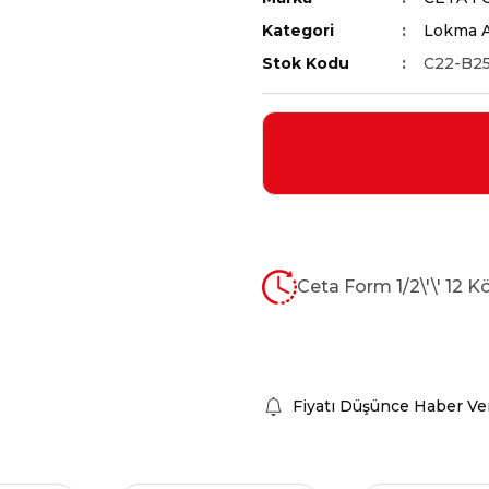
Kategori
Lokma A
Stok Kodu
C22-B2
Ceta Form 1/2\'\' 12 
Fiyatı Düşünce Haber Ve