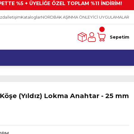
PETTE %5 + ÜYELİĞE ÖZEL TOPLAM %11 İNDİRİM!
ızda
İletişim
Kataloglar
NORDBAK AŞINMA ÖNLEYİCİ UYGULAMALAR
Sepetim
2 Köşe (Yıldız) Lokma Anahtar - 25 mm
ORM