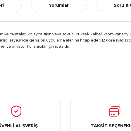
ri
Yorumlar
Soru &
mun ve cıvataları kolayca sıkın veya sökün. Yüksek kaliteli krom vanad
açıklığı sayesinde geniş bir uygulama alanına hitap eder. 12 köşe (yıldız
l ve amatör kullanıcılar için idealdir.
Ürün hakkında henüz soru sorulmamış.
Bu ürüne ilk yorumu siz yapın!
Yorum Yaz
Soru Sor
ÜVENLİ ALIŞVERİŞ
TAKSİT SEÇENEKL