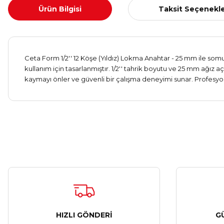
Ürün Bilgisi
Taksit Seçenekle
Ceta Form 1/2'' 12 Köşe (Yıldız) Lokma Anahtar - 25 mm ile so
kullanım için tasarlanmıştır. 1/2'' tahrik boyutu ve 25 mm ağız 
kaymayı önler ve güvenli bir çalışma deneyimi sunar. Profesyone
HIZLI GÖNDERİ
G