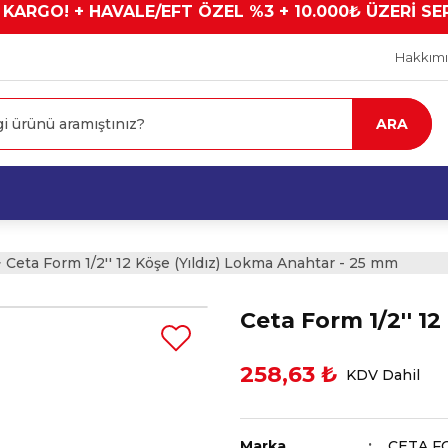
 KARGO! + HAVALE/EFT ÖZEL %3 + 10.000₺ ÜZERİ SE
Hakkım
ARA
Ceta Form 1/2'' 12 Köşe (Yıldız) Lokma Anahtar - 25 mm
Ceta Form 1/2'' 1
258,63 ₺
KDV Dahil
Marka
CETA F