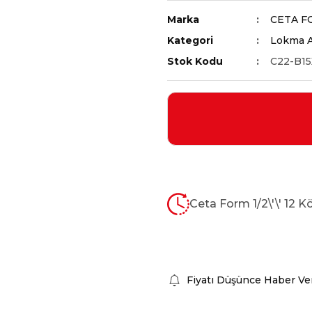
Marka
CETA F
Kategori
Lokma A
Stok Kodu
C22-B15
Ceta Form 1/2\'\' 12 K
Fiyatı Düşünce Haber Ve