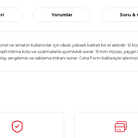
ri
Yorumlar
Soru &
el ve amatör kullanıcılar için ideal, yüksek kaliteli bir el aletidir. 12
çeşitli lokma kolu ve uzatmalarla uyumluluk sunar. 15 mm ölçüsü, yaygın 
y sergileme ve saklama imkanı sunar. Ceta Form kalitesiyle işlerinizi k
Ürün hakkında henüz soru sorulmamış.
Bu ürüne ilk yorumu siz yapın!
Yorum Yaz
Soru Sor