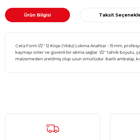
Ürün Bilgisi
Taksit Seçenekle
Ceta Form 1/2'' 12 Köşe (Yıldız) Lokma Anahtar - 15 mm, profesyon
kaymayı önler ve güvenli bir sıkma sağlar. 1/2'' tahrik boyutu, 
malzemeden üretilmiş olup uzun ömürlüdür. Kartlı ambalajı, kola