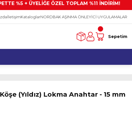
PETTE %5 + ÜYELİĞE ÖZEL TOPLAM %11 İNDİRİM!
ızda
İletişim
Kataloglar
NORDBAK AŞINMA ÖNLEYİCİ UYGULAMALAR
Sepetim
2 Köşe (Yıldız) Lokma Anahtar - 15 mm