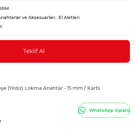
ORM
nahtarlar ve Aksesuarları
,
El Aletleri
X
Teklif Al
öşe (Yıldız) Lokma Anahtar - 15 mm / Kartlı
WhatsApp Sipariş
r