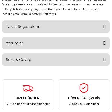
farklı uygulamalara uyum sağlar. 12 köşe (yıldız) yapısı, somun ve cıvatalara
daha iyi tutunarak kaymayı önler. Profesyonel ve amatör kullanıcılar için
idealdir. Ceta Form kalitesiyle üretilmiştir.
Taksit Seçenekleri
Yorumlar
Soru & Cevap
Bu ürüne ilk yorumu siz yapın!
Yorum Yaz
Ürün hakkında henüz soru sorulmamış.
Soru Sor
HIZLI GÖNDERİ
GÜVENLİ ALIŞVERİŞ
17:00’a kadar ki tüm siparişler
256bit SSL Sertifikası