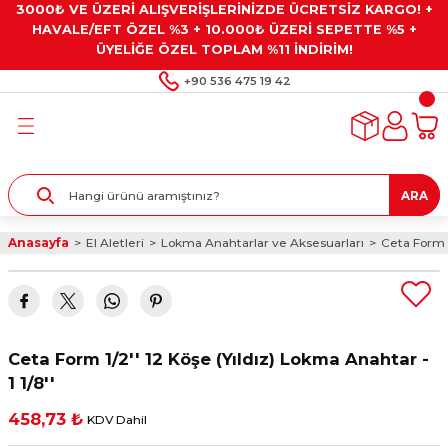
3000₺ VE ÜZERİ ALIŞVERİŞLERİNİZDE ÜCRETSİZ KARGO! +
Geri Dön
Geri Dön
Geri Dön
Geri Dön
Geri Dön
HAVALE/EFT ÖZEL %3 + 10.000₺ ÜZERİ SEPETTE %5 +
ÜYELİĞE ÖZEL TOPLAM %11 İNDİRİM!
ar
eyler
e Gresler
ndırma Taşları ve
+90 536 475 19 42
ar
eyiciler
ve Alet Setleri
ırıcılar
- Kaplama
ı
llenler
ARA
kler
eyler
ar ve Aksesuarları
Anasayfa
El Aletleri
Lokma Anahtarlar ve Aksesuarları
Ceta Form 1
r
tırıcılar
arı
ı
 Yapıştırıcılar
ik Kesme Ve Taşlama Sıvıları
 Bits Uçlar
Ceta Form 1/2'' 12 Köşe (Yıldız) Lokma Anahtar -
lar
yleri
ları
ciler
1 1/8''
458,73 ₺
KDV Dahil
r
ler
ciler
etler ve Multimetreler