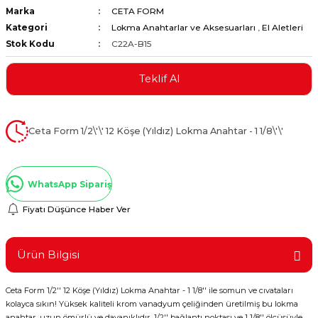
Marka
CETA FORM
ştırıclar
lar ve Penseler
Kategori
Lokma Anahtarlar ve Aksesuarları
,
El Aletleri
Stok Kodu
C22A-B15
cılar
i
Teklif Al
erleri
e Eğeler
i Kaplamalar
Ceta Form 1/2\'\' 12 Köşe (Yıldız) Lokma Anahtar - 1 1/8\'\'
etleri
WhatsApp Sipariş
Fiyatı Düşünce Haber Ver
Atölye Aletleri
Ürün Bilgisi
Ceta Form 1/2'' 12 Köşe (Yıldız) Lokma Anahtar - 1 1/8'' ile somun ve cıvataları
 Aksesuarları
kolayca sıkın! Yüksek kaliteli krom vanadyum çeliğinden üretilmiş bu lokma
anahtar, uzun ömürlü ve dayanıklıdır. 1/2'' bağlantı noktası ve 1 1/8'' ölçüsüyle