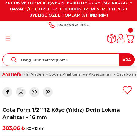
3000₺ VE ÜZERİ ALIŞVERİŞLERİNİZDE ÜCRETSİZ KARGO! +
Geri Dön
Geri Dön
Geri Dön
Geri Dön
Geri Dön
HAVALE/EFT ÖZEL %3 + 10.000₺ ÜZERİ SEPETTE %5 +
ÜYELİĞE ÖZEL TOPLAM %11 İNDİRİM!
ar
eyler
e Gresler
ndırma Taşları ve
+90 536 475 19 42
ar
eyiciler
ve Alet Setleri
ırıcılar
- Kaplama
ı
llenler
ARA
kler
eyler
ar ve Aksesuarları
Anasayfa
El Aletleri
Lokma Anahtarlar ve Aksesuarları
Ceta Form 1
r
tırıcılar
arı
ı
 Yapıştırıcılar
ik Kesme Ve Taşlama Sıvıları
 Bits Uçlar
Ceta Form 1/2'' 12 Köşe (Yıldız) Derin Lokma
lar
yleri
ları
ciler
Anahtar - 16 mm
383,86 ₺
KDV Dahil
r
ler
ciler
etler ve Multimetreler