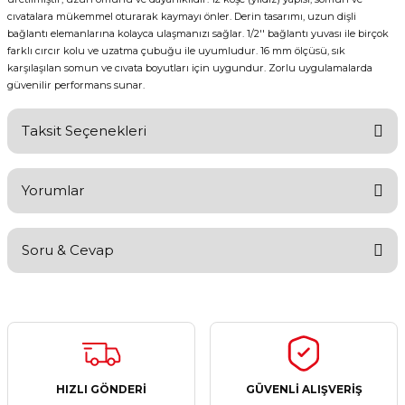
cıvatalara mükemmel oturarak kaymayı önler. Derin tasarımı, uzun dişli
bağlantı elemanlarına kolayca ulaşmanızı sağlar. 1/2'' bağlantı yuvası ile birçok
farklı cırcır kolu ve uzatma çubuğu ile uyumludur. 16 mm ölçüsü, sık
karşılaşılan somun ve cıvata boyutları için uygundur. Zorlu uygulamalarda
güvenilir performans sunar.
Taksit Seçenekleri
Yorumlar
Soru & Cevap
Bu ürüne ilk yorumu siz yapın!
Yorum Yaz
Ürün hakkında henüz soru sorulmamış.
Soru Sor
HIZLI GÖNDERİ
GÜVENLİ ALIŞVERİŞ