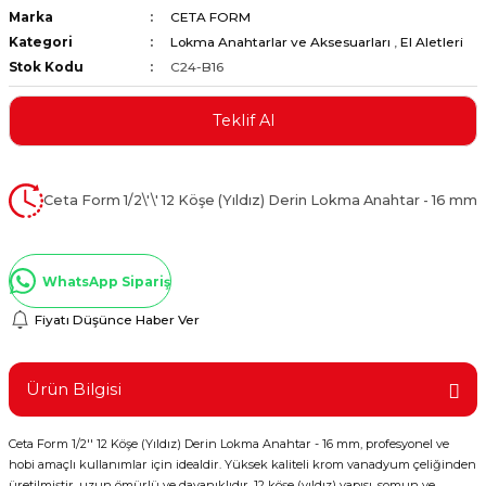
Marka
CETA FORM
ştırıclar
lar ve Penseler
Kategori
Lokma Anahtarlar ve Aksesuarları
,
El Aletleri
Stok Kodu
C24-B16
cılar
i
Teklif Al
erleri
e Eğeler
i Kaplamalar
Ceta Form 1/2\'\' 12 Köşe (Yıldız) Derin Lokma Anahtar - 16 mm
etleri
WhatsApp Sipariş
Fiyatı Düşünce Haber Ver
Atölye Aletleri
Ürün Bilgisi
Ceta Form 1/2'' 12 Köşe (Yıldız) Derin Lokma Anahtar - 16 mm, profesyonel ve
 Aksesuarları
hobi amaçlı kullanımlar için idealdir. Yüksek kaliteli krom vanadyum çeliğinden
üretilmiştir, uzun ömürlü ve dayanıklıdır. 12 köşe (yıldız) yapısı, somun ve