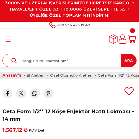
3000₺ VE ÜZERİ ALIŞVERİŞLERİNİZDE ÜCRETSİZ KARGO! +
Geri Dön
Geri Dön
Geri Dön
Geri Dön
Geri Dön
HAVALE/EFT ÖZEL %3 + 10.000₺ ÜZERİ SEPETTE %5 +
ÜYELİĞE ÖZEL TOPLAM %11 İNDİRİM!
ar
eyler
e Gresler
ndırma Taşları ve
+90 536 475 19 42
ar
eyiciler
ve Alet Setleri
ırıcılar
- Kaplama
ı
llenler
ARA
kler
eyler
ar ve Aksesuarları
Anasayfa
El Aletleri
Özel Otomotiv Aletleri
Ceta Form 1/2'' 12 Köş
r
tırıcılar
arı
ı
 Yapıştırıcılar
ik Kesme Ve Taşlama Sıvıları
 Bits Uçlar
Ceta Form 1/2'' 12 Köşe Enjektör Hattı Lokması -
lar
yleri
ları
ciler
14 mm
1.567,12 ₺
KDV Dahil
r
ler
ciler
etler ve Multimetreler