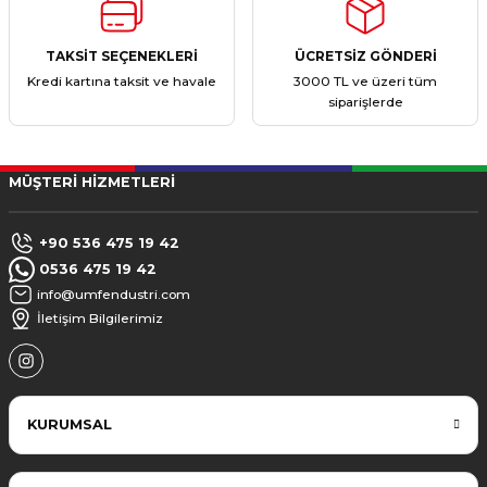
TAKSİT SEÇENEKLERİ
ÜCRETSİZ GÖNDERİ
Kredi kartına taksit ve havale
3000 TL ve üzeri tüm
siparişlerde
MÜŞTERİ HİZMETLERİ
+90 536 475 19 42
0536 475 19 42
info@umfendustri.com
İletişim Bilgilerimiz
KURUMSAL