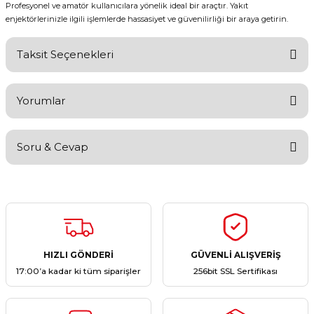
Profesyonel ve amatör kullanıcılara yönelik ideal bir araçtır. Yakıt
enjektörlerinizle ilgili işlemlerde hassasiyet ve güvenilirliği bir araya getirin.
Taksit Seçenekleri
Yorumlar
Soru & Cevap
Bu ürüne ilk yorumu siz yapın!
Yorum Yaz
Ürün hakkında henüz soru sorulmamış.
Soru Sor
HIZLI GÖNDERİ
GÜVENLİ ALIŞVERİŞ
17:00’a kadar ki tüm siparişler
256bit SSL Sertifikası