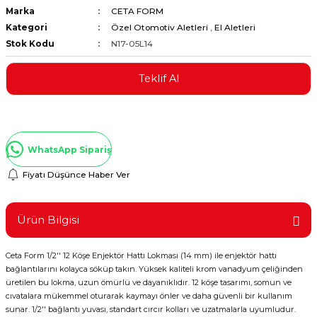
Marka
CETA FORM
ştırıclar
lar ve Penseler
Kategori
Özel Otomotiv Aletleri
,
El Aletleri
Stok Kodu
N17-05L14
cılar
i
Teklif Al
erleri
e Eğeler
i Kaplamalar
WhatsApp Sipariş
etleri
Fiyatı Düşünce Haber Ver
Ürün Bilgisi
Atölye Aletleri
Ceta Form 1/2'' 12 Köşe Enjektör Hattı Lokması (14 mm) ile enjektör hattı
bağlantılarını kolayca söküp takın. Yüksek kaliteli krom vanadyum çeliğinden
üretilen bu lokma, uzun ömürlü ve dayanıklıdır. 12 köşe tasarımı, somun ve
 Aksesuarları
cıvatalara mükemmel oturarak kaymayı önler ve daha güvenli bir kullanım
sunar. 1/2'' bağlantı yuvası, standart cırcır kolları ve uzatmalarla uyumludur.