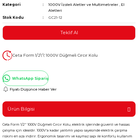
Kategori
1000V İzoleli Aletler ve Multimetreler
,
El
ştırıclar
lar ve Penseler
Aletleri
Stok Kodu
GC21-12
cılar
i
Teklif Al
erleri
e Eğeler
i Kaplamalar
Ceta Form 1/2\'\' 1000V Düğmeli Cırcır Kolu
etleri
WhatsApp Sipariş
Fiyatı Düşünce Haber Ver
Atölye Aletleri
Ürün Bilgisi
Ceta Form 1/2'' 1000V Düğmeli Cırcır Kolu, elektrik işlerinde güvenli ve hassas
 Aksesuarları
çalışma için idealdir. 1000V'a kadar yalıtımlı yapısı sayesinde elektrik çarpma
riskini en aza indirir. Ergonomik tasarımı ve kaymaz sapı ile konforlu kullanım