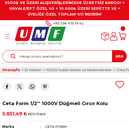
3000₺ VE ÜZERİ ALIŞVERİŞLERİNİZDE ÜCRETSİZ KARGO! +
Geri Dön
Geri Dön
Geri Dön
Geri Dön
Geri Dön
HAVALE/EFT ÖZEL %3 + 10.000₺ ÜZERİ SEPETTE %5 +
ÜYELİĞE ÖZEL TOPLAM %11 İNDİRİM!
ar
eyler
e Gresler
ndırma Taşları ve
+90 536 475 19 42
ar
eyiciler
ve Alet Setleri
ırıcılar
- Kaplama
ı
llenler
ARA
kler
eyler
ar ve Aksesuarları
Anasayfa
El Aletleri
1000V İzoleli Aletler ve Multimetreler
Ceta Fo
r
tırıcılar
arı
ı
 Yapıştırıcılar
ik Kesme Ve Taşlama Sıvıları
 Bits Uçlar
Ceta Form 1/2'' 1000V Düğmeli Cırcır Kolu
lar
yleri
ları
ciler
5.851,49 ₺
KDV Dahil
r
ler
ciler
etler ve Multimetreler
Marka
CETA FORM