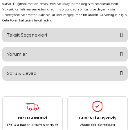
sunar. Düğmeli mekanizması, hızlı ve kolay lokma değişimine olanak tanır.
Yüksek kaliteli malzemeden üretilmiş olup, uzun ömürlü ve dayanıklıdır.
Profesyonel ve amatör kullanıcılar için vazgeçilmez bir araçtır. Güvenliğiniz için
Ceta Form kalitesini tercih edin.
Taksit Seçenekleri
Yorumlar
Soru & Cevap
Bu ürüne ilk yorumu siz yapın!
Yorum Yaz
Ürün hakkında henüz soru sorulmamış.
Soru Sor
HIZLI GÖNDERİ
GÜVENLİ ALIŞVERİŞ
17:00’a kadar ki tüm siparişler
256bit SSL Sertifikası