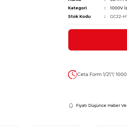
Kategori
1000V İz
Stok Kodu
GC22-H
Ceta Form 1/2\'\' 10
Fiyatı Düşünce Haber Ve