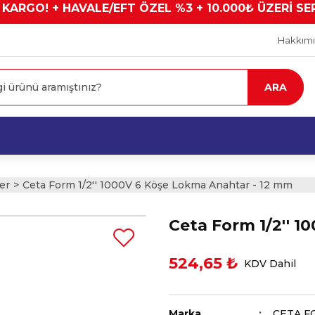
 KARGO! + HAVALE/EFT ÖZEL %3 + 10.000₺ ÜZERİ SE
Hakkım
ARA
er
Ceta Form 1/2'' 1000V 6 Köşe Lokma Anahtar - 12 mm
Ceta Form 1/2'' 
524,65 ₺
KDV Dahil
Marka
CETA F