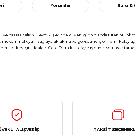
ri
Yorumlar
Soru &
 ve hassas çalışın. Elektrik işlerinde güvenliği ön planda tutan bu lok
talara mükemmel uyum sağlayarak sıkma ve gevşetme işlemlerini kolayla
en herkes için idealdir. Ceta Form kalitesiyle işlerinizi sorunsuz tama
Ürün hakkında henüz soru sorulmamış.
Bu ürüne ilk yorumu siz yapın!
Yorum Yaz
Soru Sor
ÜVENLİ ALIŞVERİŞ
TAKSİT SEÇENEKL