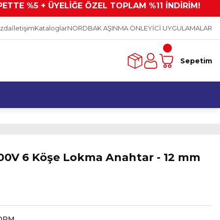
PETTE %5 + ÜYELİĞE ÖZEL TOPLAM %11 İNDİRİM!
ızda
İletişim
Kataloglar
NORDBAK AŞINMA ÖNLEYİCİ UYGULAMALAR
Sepetim
1000V 6 Köşe Lokma Anahtar - 12 mm
ORM