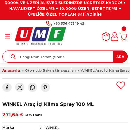
3000₺ VE ÜZERİ ALIŞVERİŞLERİNİZDE ÜCRETSİZ KARGO! +
Geri Dön
Geri Dön
Geri Dön
Geri Dön
Geri Dön
HAVALE/EFT ÖZEL %3 + 10.000₺ ÜZERİ SEPETTE %5 +
ÜYELİĞE ÖZEL TOPLAM %11 İNDİRİM!
ar
eyler
e Gresler
ndırma Taşları ve
+90 536 475 19 42
ar
eyiciler
ve Alet Setleri
ırıcılar
- Kaplama
ı
llenler
ARA
kler
eyler
ar ve Aksesuarları
Anasayfa
Otomotiv Bakım Kimyasalları
WINKEL Araç İçi Klima Spre
r
tırıcılar
arı
ı
 Yapıştırıcılar
ik Kesme Ve Taşlama Sıvıları
 Bits Uçlar
WINKEL Araç İçi Klima Sprey 100 ML
lar
yleri
ları
ciler
271,64 ₺
KDV Dahil
r
ler
ciler
etler ve Multimetreler
Marka
WINKEL