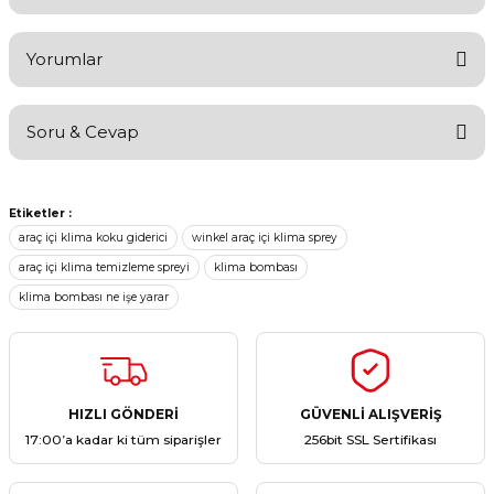
Yorumlar
Soru & Cevap
Bu ürüne ilk yorumu siz yapın!
Etiketler :
Yorum Yaz
Ürün hakkında henüz soru sorulmamış.
araç içi klima koku giderici
winkel araç içi klima sprey
araç içi klima temizleme spreyi
klima bombası
Soru Sor
klima bombası ne işe yarar
HIZLI GÖNDERİ
GÜVENLİ ALIŞVERİŞ
17:00’a kadar ki tüm siparişler
256bit SSL Sertifikası