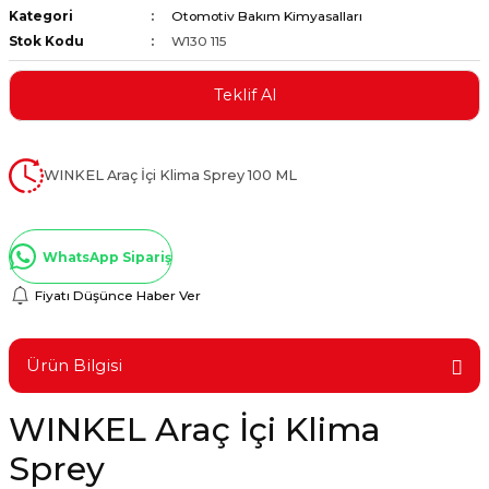
Kategori
Otomotiv Bakım Kimyasalları
ştırıclar
lar ve Penseler
Stok Kodu
W130 115
cılar
i
Teklif Al
erleri
e Eğeler
WINKEL Araç İçi Klima Sprey 100 ML
i Kaplamalar
etleri
WhatsApp Sipariş
Fiyatı Düşünce Haber Ver
Atölye Aletleri
Ürün Bilgisi
WINKEL Araç İçi Klima
 Aksesuarları
Sprey