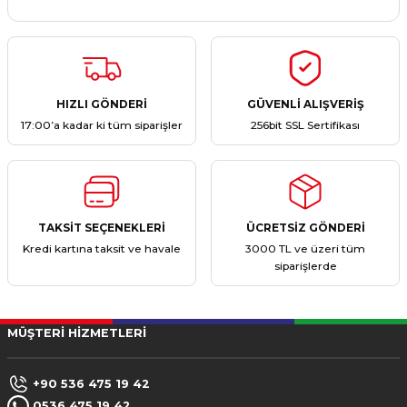
ştırıclar
lar ve Penseler
cılar
i
HIZLI GÖNDERİ
GÜVENLİ ALIŞVERİŞ
erleri
e Eğeler
17:00’a kadar ki tüm siparişler
256bit SSL Sertifikası
i Kaplamalar
etleri
TAKSİT SEÇENEKLERİ
ÜCRETSİZ GÖNDERİ
Kredi kartına taksit ve havale
3000 TL ve üzeri tüm
siparişlerde
Atölye Aletleri
MÜŞTERİ HİZMETLERİ
 Aksesuarları
+90 536 475 19 42
0536 475 19 42